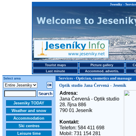
Jeseniky - Servic
Tourist maps
Picture gallery
Ce
Last minute
Accommod. advertis.
Services - Optician, cosmetics and massage
Select area
Optik studio Jana Červená - Jeseník
Adresa:
Jana Červená - Optik studio
Jeseniky TODAY
28. října 886
790 01 Jeseník
Weather and snow
Accommodation
Kontakt:
Ski centres
Telefon: 584 411 698
Mobil: 731 154 281
Leisure time