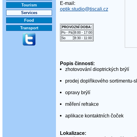
E-mail:
Tourism
optik.studio@tiscali.cz
Services
Food
PROVOZNÍ DOBA:
Transport
Po - Pá
8:00 - 17:00
So
8:30 - 11:00
Popis činnosti:
zhotovování dioptrických brýlí
prodej doplňkového sortimentu-sl
opravy brýlí
měření refrakce
aplikace kontaktních čoček
Lokalizace: