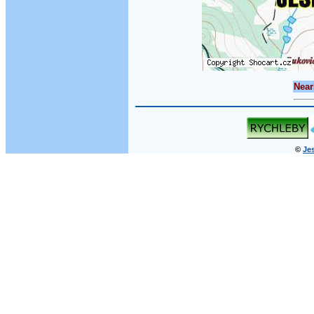
Near
©
Jes