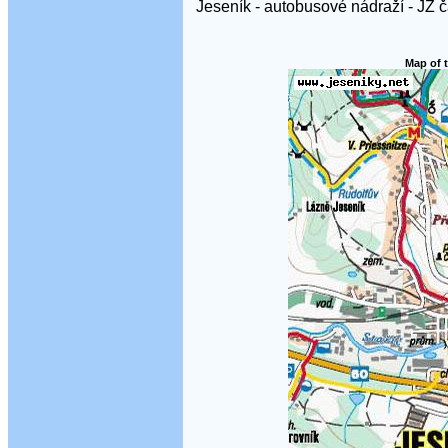
Jeseník - autobusové nádraží - JZ č
Map of t