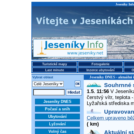
Jeseníky Info
Turistické mapy
Fotogalerie
Last minute
Inzerce ubytování
O
Jeseníky DNES - aktuální 
Vybrat oblast
Souhrnné 
1.5. 11:56
V Jeseníká
čerstvý vítr, teplota
Jeseníky DNES
Lyžařská střediska 
Počasí a sníh
Upravované
Ubytování
Celkem upraveno běž
( km)
Lyžování
Volný čas
Aktuální s