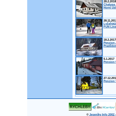
28.2.2018
Chalupa 
Horní Úd
28.11.201
Lyžařská
FUN Line
18.2.2017
Penzion 
Pradědem
5.1.2017
Pension 
27.12.20
Penzion Š
©
Jeseníky Info 2002 