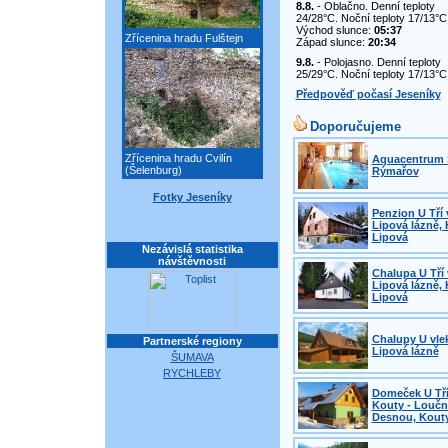
8.8.
- Oblačno. Denní teploty
24/28°C. Noční teploty 17/13°C
Východ slunce:
05:37
Zřícenina hradu Fulštejn
Západ slunce:
20:34
9.8.
- Polojasno. Denní teploty
25/29°C. Noční teploty 17/13°C
Předpověď počasí Jeseníky
Doporučujeme
Zřícenina hradu Cvilín
Aquacentrum 
(Šelenburg)
Rýmařov
Fotky Jeseníky
Penzion U Tří 
Lipová lázně, 
Lipová
Nezávislá statistika
návštěvnosti
Chalupa U Tří 
Lipová lázně, 
Lipová
Chalupy U vle
Partnerské regiony
Lipová lázně
ŠUMAVA
RYCHLEBY
Domeček U Tří
Kouty - Loučn
Desnou, Kout