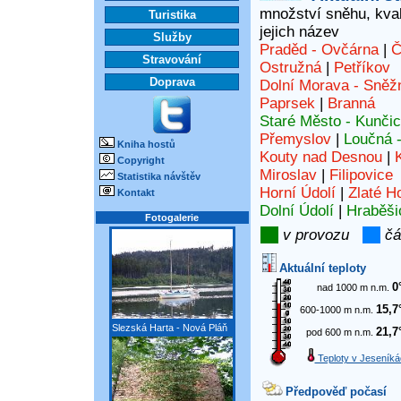
množství sněhu, kvali
Turistika
jejich název
Služby
Praděd - Ovčárna
|
Č
Stravování
Ostružná
|
Petříkov
Doprava
Dolní Morava - Sněž
Paprsek
|
Branná
Staré Město - Kunči
Přemyslov
|
Loučná 
Kniha hostů
Kouty nad Desnou
|
Copyright
Miroslav
|
Filipovice
Statistika návštěv
Horní Údolí
|
Zlaté H
Kontakt
Dolní Údolí
|
Hraběši
Fotogalerie
v provozu
čá
Aktuální teploty
0
nad 1000 m n.m.
15,7
600-1000 m n.m.
Slezská Harta - Nová Pláň
21,7
pod 600 m n.m.
Teploty v Jeseníká
Předpověď počasí