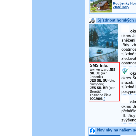
Roubenky Horn
Zlaté Hory
Sjízdnost horských s
okr
okres Je
sněžení,
třídy: 
opatrnos
sjízdné 
zledova
opatrnos
SMS Info:
text ve tvaru
JES
okr
SIL JE
(okr.
Jeseník)
okres Šu
JES SIL SU
(okr.
srážek, 
Šumperk)
sjízdné 
JES SIL BR
(okr.
posypem
Bruntál)
zaslat na číslo
9002006
?
okr
okres Br
přeháňky
III. tří
zvýšenou
Novinky na našem s