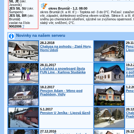
SIL JE
(okr.
Jeseník)
JES SIL SU
(okr.
okres Bruntál - 1.2. 08:00
Šumperk)
okres Bruntál (II. a III. tř.) - Teplota od -3 do 0°C. Počasí: zata
JES SIL BR
(okr.
vítr, západní, dohlednost snížena vlivem srážek. Silnice II. a III. 
Bruntál)
sněhu po chemickém ošetření, sjízdné se zvýšenou opatrností.
zaslat na číslo
slabý vítr, sněžení,-2°C.
9002006
?
Novinky na našem serveru
28.2.2018
29.11
Chalupa na pohodu - Zlaté Hory,
Penz
Horní Údolí
Lipo
28.11.2017
19.2.
Lyžařská a snowboard škola
Spor
FUN Line - Karlova Studánka
v po
Adol
18.2.2017
1.2.2
Penzion Adam - Vrbno pod
Penzi
Pradědem, Vidly
5.1.2017
28.12
Pension U Jeníka - Lipová lázně
Chal
Prad
27.12.2016
26.12