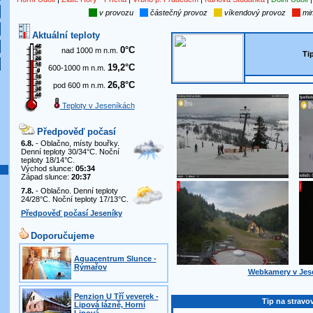
v provozu
částečný provoz
víkendový provoz
mim
Aktuální teploty
0°C
nad 1000 m n.m.
Ti
19,2°C
600-1000 m n.m.
26,8°C
pod 600 m n.m.
Teploty v Jeseníkách
Předpověď počasí
6.8.
- Oblačno, místy bouřky.
Denní teploty 30/34°C. Noční
teploty 18/14°C.
Východ slunce:
05:34
Západ slunce:
20:37
7.8.
- Oblačno. Denní teploty
24/28°C. Noční teploty 17/13°C.
Předpověď počasí Jeseníky
Doporučujeme
Aquacentrum Slunce -
Rýmařov
Webkamery v Jes
Penzion U Tří veverek -
Tip na stravo
Lipová lázně, Horní