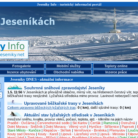
Jeseníky Info - turistický informační portál
Fotogalerie
Mobilní služby
Teploty online
Inzerce ubytování
Obchodní nabídka
Inzerce práce
Jeseníky DNES - aktuální informace
Souhrnné sněhové zpravodajství Jeseníky
1.5. 11:56
V Jeseníkách je převážně oblačno, mírný vítr, na hřebenech čerstvý vítr, tepl
běžkařské trasy nesjízdné. Lyžařská střediska mimo provoz. Lavinové nebezpečí není
Upravované běžkařské trasy v Jeseníkách
Celkem upraveno běžeckých lyžařských tras
:
0 ( km)
, další sjízdné trasy:
0 ( km)
Aktuální stav lyžařských středisek v Jeseníkách
množství sněhu, kvalita, provoz vleků, počasí, teplota, atd. - klikněte na jejich název
Praděd - Ovčárna
|
Červenohorské sedlo
|
Ski Karlov
|
Čerťák
|
Ramzová
|
Ostružná
|
Dolní Morava - Sněžník
|
Dolní Morava - Větrný vrch
|
Hynčice - Stříbrnice
|
Paprsek
|
Staré Město - Kunčice
|
Klepáčov - Skřítek
|
Vernířovice - Brněnka
|
Přemyslov
|
Loučn
Kouty nad Desnou
|
Kouty - Kareš
|
Lipová - Lázeňský vrch
|
Lipová - Miroslav
|
Filipov
Horní Údolí
|
Zlaté Hory - Příčná
|
Vrbno p. Pradědem
|
Karlova Studánka
|
Dolní Údolí