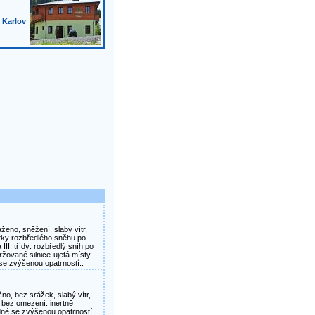
 Karlov
taženo, sněžení, slabý vítr,
ytky rozbředlého sněhu po
III. třídy: rozbředlý sníh po
žované silnice-ujetá místy
se zvýšenou opatrností..
čno, bez srážek, slabý vítr,
né bez omezení. inertně
dné se zvýšenou opatrností..