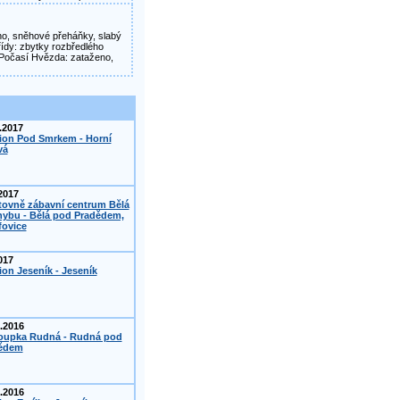
ženo, sněhové přeháňky, slabý
třídy: zbytky rozbředlého
 Počasí Hvězda: zataženo,
.2017
ion Pod Smrkem - Horní
vá
2017
tovně zábavní centrum Bělá
hybu - Bělá pod Pradědem,
fovice
017
on Jeseník - Jeseník
.2016
oupka Rudná - Rudná pod
ědem
.2016