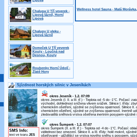
Lipová
Wellness hotel Sauna - Malá Morávka,
Chalupa U Tří veverek -
Lipová lázně, Horní
Lipová
Chalupy U vleku -
Lipová lázně
Domeček U Tří veverek
Kouty - Loučná nad
Desnou, Kouty
Roubenky Horní Údolí -
Zlaté Hory
Sjízdnost horských silnic v Jeseníkách
okres Jeseník - 1.2. 07:09
okres Jeseník (I. II. a III. tř.) - Teplota od -5 do -1°C. Počasí: za
východní, dohlednost snížena vlivem srážek. Silnice I. třídy: zb
chemickém ošetření, sjízdné se zvýšenou opatrností. Silnice II. a 
chemickém ošetření, sjízdné se zvýšenou opatrností. Inertně udr
zledovatělá sněhová vrstva ošetřena inertním posypem-sjízdné 
okres Šumperk - 1.2. 07:07
okres Šumperk (II. a III. tř.) - Teplota od -4 do -1°C. Počasí: obla
SMS Info:
viditelnost bez omezení. Silnice II. a III. třídy: holé mokré, sjízd
text ve tvaru
JES
ošetřované - ujíždějící se vrstva nového sněhu s posypem, sjíz