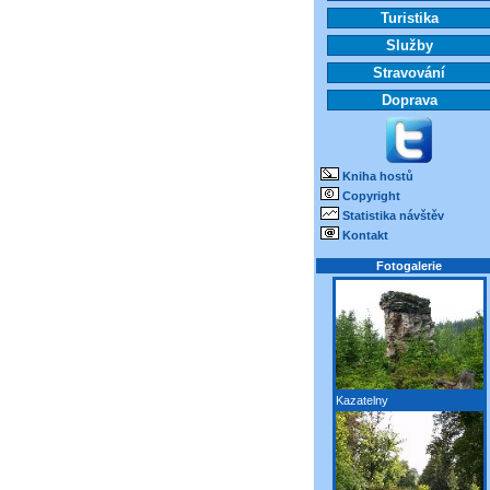
Turistika
Služby
Stravování
Doprava
Kniha hostů
Copyright
Statistika návštěv
Kontakt
Fotogalerie
Kazatelny