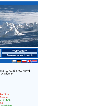
Webkamery
Seznamka na horách
ota -10 °C až 6 °C. Hlavní
 vyhlášeno.
Petříkov
Branná
á - OAZA
ice
|
Hraběšice