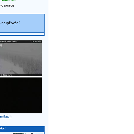
o provoz
p na lyžování
eníkách
vání