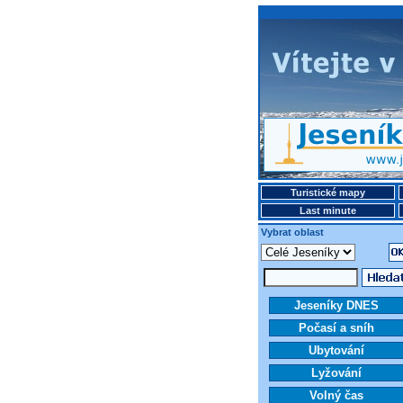
Turistické mapy
Last minute
Vybrat oblast
Jeseníky DNES
Počasí a sníh
Ubytování
Lyžování
Volný čas