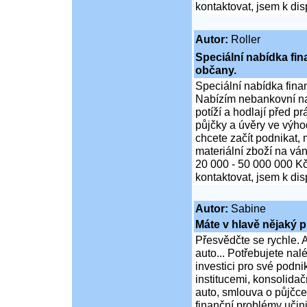
kontaktovat, jsem k di
Autor:
Roller
Speciální nabídka fi
občany.
Speciální nabídka fina
Nabízím nebankovní na
potíží a hodlají před p
půjčky a úvěry ve výho
chcete začít podnikat,
materiální zboží na ván
20 000 - 50 000 000 K
kontaktovat, jsem k di
Autor:
Sabine
Máte v hlavě nějaký p
Přesvědčte se rychle. A
auto... Potřebujete na
investici pro své podni
institucemi, konsolidač
auto, smlouva o půjčce
finanční problémy učini