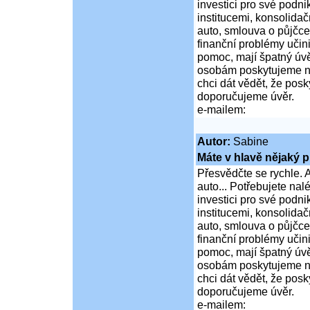
investici pro své podni
institucemi, konsolidač
auto, smlouva o půjčce
finanční problémy učini
pomoc, mají špatný úvě
osobám poskytujeme ní
chci dát vědět, že po
doporučujeme úvěr.
e-mailem:
Autor:
Sabine
Máte v hlavě nějaký p
Přesvědčte se rychle. A
auto... Potřebujete na
investici pro své podni
institucemi, konsolidač
auto, smlouva o půjčce
finanční problémy učini
pomoc, mají špatný úvě
osobám poskytujeme ní
chci dát vědět, že po
doporučujeme úvěr.
e-mailem: