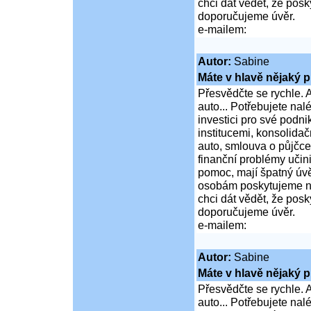
chci dát vědět, že po
doporučujeme úvěr.
e-mailem:
Autor:
Sabine
Máte v hlavě nějaký p
Přesvědčte se rychle. A
auto... Potřebujete na
investici pro své podni
institucemi, konsolidač
auto, smlouva o půjčce
finanční problémy učini
pomoc, mají špatný úvě
osobám poskytujeme ní
chci dát vědět, že po
doporučujeme úvěr.
e-mailem:
Autor:
Sabine
Máte v hlavě nějaký p
Přesvědčte se rychle. A
auto... Potřebujete na