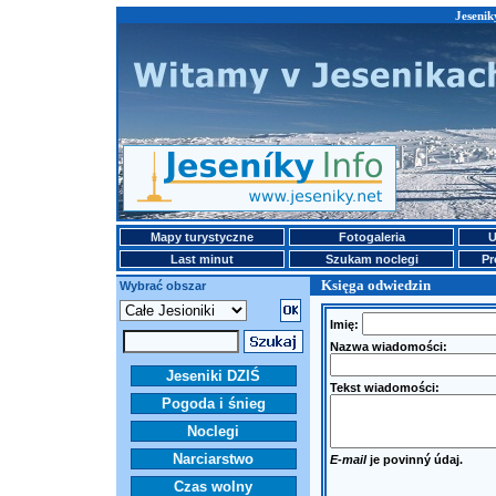
Jesenik
Mapy turystyczne
Fotogaleria
U
Last minut
Szukam noclegi
Pr
Księga odwiedzin
Wybrać obszar
Imię:
Nazwa wiadomości:
Jeseniki DZIŚ
Tekst wiadomości:
Pogoda i śnieg
Noclegi
Narciarstwo
E-mail
je povinný údaj.
Czas wolny