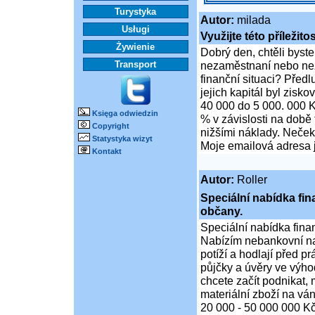
Turystyka
Autor:
milada
Usługi
Využijte této příležito
Żywienie
Dobrý den, chtěli byste
Transport
nezaměstnaní nebo nez
finanční situaci? Předlu
jejich kapitál byl zisk
40 000 do 5 000. 000 K
Księga odwiedzin
% v závislosti na době 
Copyright
nižšími náklady. Nečekej
Statystyka wizyt
Moje emailová adresa j
Kontakt
Autor:
Roller
Speciální nabídka fi
občany.
Speciální nabídka fina
Nabízím nebankovní na
potíží a hodlají před p
půjčky a úvěry ve výho
chcete začít podnikat,
materiální zboží na ván
20 000 - 50 000 000 K