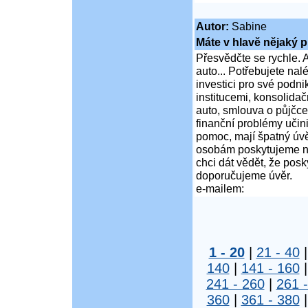
Autor:
Sabine
Máte v hlavě nějaký p
Přesvědčte se rychle. A
auto... Potřebujete na
investici pro své podni
institucemi, konsolidač
auto, smlouva o půjčce
finanční problémy učini
pomoc, mají špatný úvě
osobám poskytujeme ní
chci dát vědět, že po
doporučujeme úvěr.
e-mailem:
1 - 20
|
21 - 40
140
|
141 - 160
241 - 260
|
261 
360
|
361 - 380