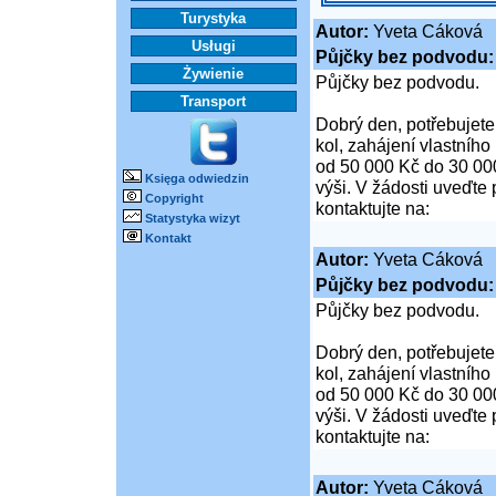
Turystyka
Autor:
Yveta Cáková
Usługi
Půjčky bez podvod
Żywienie
Půjčky bez podvodu.
Transport
Dobrý den, potřebujete
kol, zahájení vlastníh
od 50 000 Kč do 30 00
Księga odwiedzin
výši. V žádosti uveďte 
Copyright
kontaktujte na:
Statystyka wizyt
Kontakt
Autor:
Yveta Cáková
Půjčky bez podvod
Půjčky bez podvodu.
Dobrý den, potřebujete
kol, zahájení vlastníh
od 50 000 Kč do 30 00
výši. V žádosti uveďte 
kontaktujte na:
Autor:
Yveta Cáková