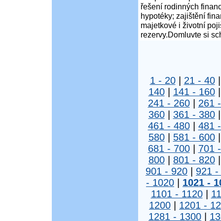
řešení rodinných financ
hypotéky; zajištění fina
majetkové i životní poji
rezervy.Domluvte si sc
1 - 20
|
21 - 40
140
|
141 - 160
241 - 260
|
261 
360
|
361 - 380
461 - 480
|
481 
580
|
581 - 600
681 - 700
|
701 
800
|
801 - 820
901 - 920
|
921 -
- 1020
|
1021 - 1
1101 - 1120
|
11
1200
|
1201 - 1
1281 - 1300
|
13