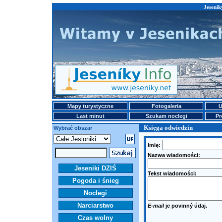
Jesenik
Mapy turystyczne
Fotogaleria
U
Last minut
Szukam noclegi
Pr
Księga odwiedzin
Wybrać obszar
Imię:
Nazwa wiadomości:
Jeseniki DZIŚ
Tekst wiadomości:
Pogoda i śnieg
Noclegi
Narciarstwo
E-mail
je povinný údaj.
Czas wolny