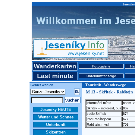
Jeseniky
Wanderkarten
Fotogalerie
Ha
Last minute
Unterkunftanzeige
Touristik - Wanderwege
Gebiet wählen
M 13 - Skřítek - Rabštejn
informační místo
nadm. v
Skřítek – motorest, bus
867
Jeseniky HEUTE
sedlo Skřítek
874
Wetter und Schnee
Pod Rabštejnem
677
Unterkunft
Rabštejn, mysl.
709
Skizentren