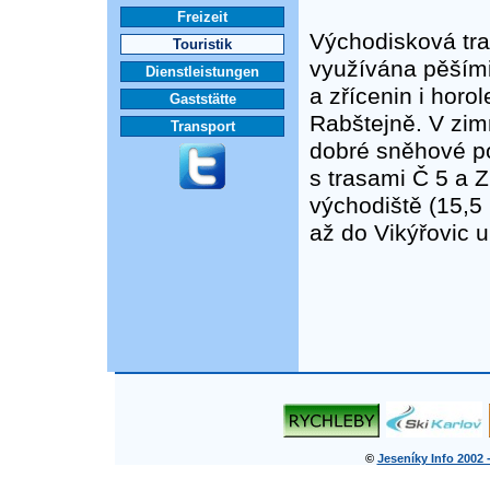
Freizeit
Východisková tra
Touristik
využívána pěšími 
Dienstleistungen
a zřícenin i horol
Gaststätte
Rabštejně. V zi
Transport
dobré sněhové po
s trasami Č 5 a 
východiště (15,5 
až do Vikýřovic 
©
Jeseníky Info 2002 