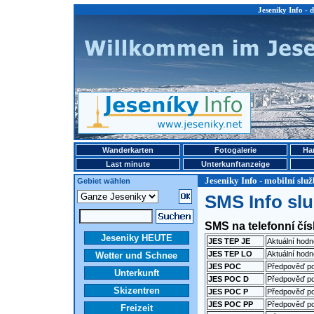
Jeseniky Info - 
Wanderkarten
Fotogalerie
Ha
Last minute
Unterkunftanzeige
Jeseniky Info - mobilní sl
Gebiet wählen
SMS Info sl
SMS na telefonní čí
Jeseniky HEUTE
JES TEP JE
Aktuální hodn
JES TEP LO
Aktuální hod
Wetter und Schnee
JES POC
Předpověď p
Unterkunft
JES POC D
Předpověď p
Skizentren
JES POC P
Předpověď p
JES POC PP
Předpověď p
Freizeit