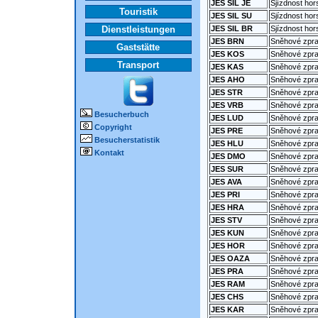
JES SIL JE
Sjízdnost hor
Touristik
JES SIL SU
Sjízdnost hor
Dienstleistungen
JES SIL BR
Sjízdnost hor
JES BRN
Sněhové zprav
Gaststätte
JES KOS
Sněhové zprav
Transport
JES KAS
Sněhové zpra
JES AHO
Sněhové zpra
JES STR
Sněhové zprav
JES VRB
Sněhové zpra
Besucherbuch
JES LUD
Sněhové zpra
Copyright
JES PRE
Sněhové zpra
Besucherstatistik
JES HLU
Sněhové zpra
Kontakt
JES DMO
Sněhové zprav
JES SUR
Sněhové zpra
JES AVA
Sněhové zpra
JES PRI
Sněhové zprav
JES HRA
Sněhové zpra
JES STV
Sněhové zpra
JES KUN
Sněhové zpra
JES HOR
Sněhové zprav
JES OAZA
Sněhové zpra
JES PRA
Sněhové zpra
JES RAM
Sněhové zpr
JES CHS
Sněhové zpra
JES KAR
Sněhové zpra