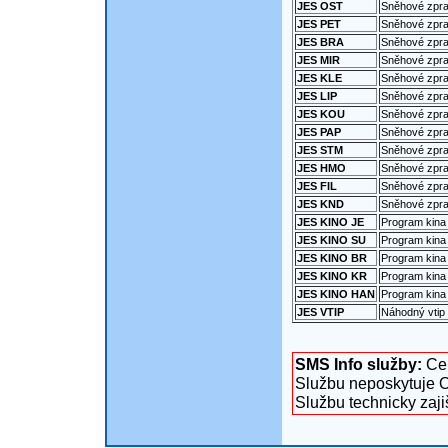
JES OST
Sněhové zpra
JES PET
Sněhové zpra
JES BRA
Sněhové zpra
JES MIR
Sněhové zprav
JES KLE
Sněhové zprav
JES LIP
Sněhové zpra
JES KOU
Sněhové zpra
JES PAP
Sněhové zpra
JES STM
Sněhové zpra
JES HMO
Sněhové zpra
JES FIL
Sněhové zprav
JES KND
Sněhové zpra
JES KINO JE
Program kina
JES KINO SU
Program kina
JES KINO BR
Program kina 
JES KINO KR
Program kina 
JES KINO HAN
Program kina
JES VTIP
Náhodný vtip
SMS Info služby:
Cen
Službu neposkytuje O
Službu technicky zaj