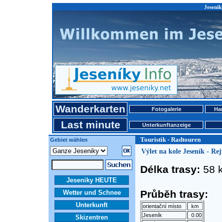
Jesenik
Wanderkarten
Fotogalerie
Ha
Last minute
Unterkunftanzeige
Touristik - Radtouren
Gebiet wählen
Výlet na kole Jeseník - Re
Délka trasy:
58 
Jeseniky HEUTE
Průběh trasy:
Wetter und Schnee
Unterkunft
orientační místo
km
Jeseník
0.00
Skizentren