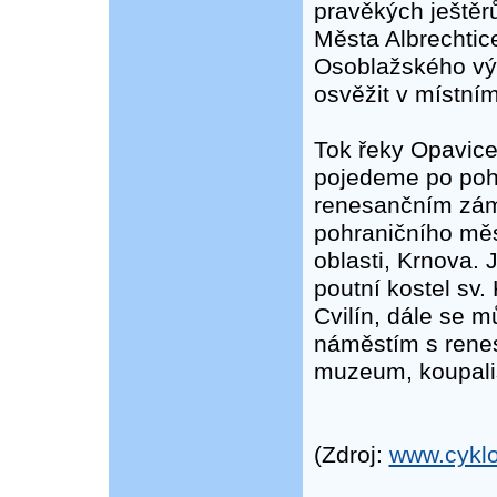
pravěkých ještěr
Města Albrechtic
Osoblažského vý
osvěžit v místním
Tok řeky Opavice 
pojedeme po pohr
renesančním zám
pohraničního měs
oblasti, Krnova.
poutní kostel sv.
Cvilín, dále se 
náměstím s renes
muzeum, koupališ
(Zdroj:
www.cyklo