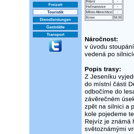
Rejvíz
-
Freizeit
Heřmanovice
-
Touristik
Město Albrechtice
-
Krnov
58.00
Dienstleistungen
Gaststätte
Transport
Náročnost:
v úvodu stoupání
vedená po silnicí
Popis trasy:
Z Jeseníku vyjede
do místní části D
odbočíme do lesa
závěrečném úsek
zpět na silnici a
kole pojedeme ten
Rejvíz je známá 
světoznámými vrc