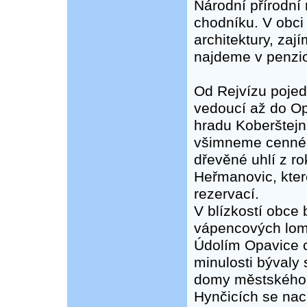
Národní přírodní
chodníku. V obci
architektury, zaj
najdeme v penzio
Od Rejvízu pojed
vedoucí až do Op
hradu Koberštejn
všimneme cenné 
dřevěné uhlí z r
Heřmanovic, kte
rezervací.
V blízkostí obce 
vápencových lom
Údolím Opavice c
minulosti bývaly
domy městského 
Hynčicích se nac