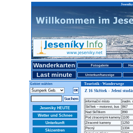
Jeseniky
Wanderkarten
Fotogalerie
Ha
Last minute
Unterkunftanzeige
Touristik - Wanderwege
Gebiet wählen
Z 16 Skřítek - Jelení stud
informační místo
nadm. 
Skřítek – motorest, bus
867
Jeseniky HEUTE
Nad Skřítkem
890
Wetter und Schnee
Pod ztracenými kameny
1100
Unterkunft
Ztracené kameny
1250
Pecný
1334
Skizentren