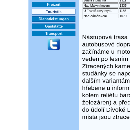
Jelení studánka
1311
Freizeit
Nad Malým kotlem
1335
U Františkovy mysl.
1185
Touristik
Nad Zámčiskem
1070
Dienstleistungen
Gaststätte
Transport
Nástupová trasa n
autobusové dopra
začínáme u motore
veden po lesním
Ztracených kamenů
studánky se napoj
dalším variantám
hřebene u inform
kolem reliéfu bar
železáren) a pře
do údolí Divoké 
místa jsou ztrace