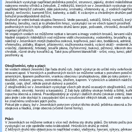
Jeseníkách vyskytuje například ploštěnka potoční, strunovci, pijavky, drobní máloštětinat
nalezeno mnoho vířníků a želvušek. Z měkkýšů, kterých se v Jeseníkách vyskytuje více
například hlemýžď zahradní, dále páskovky, srstnatky, vřetenovky aj., z vodních napřík
ploský, terčovníci, kamomil říční, bahenky, a další. K vzácným a chráněným druhům patří
bohužel pravděpodobně dožívá.
Druhově je velmi bohatá skupina členovců. Vedle pavouků, sekáčů, štírků, roztočů, korý
blešivky, berušky, raci) je to především hmyz, vyskytující se ve všech typech prostředí.
podhorských tocích bylo zjištěno mnoho druhů larev jepic, pošvatek, chrostíků, dvoukřídlý
vegetaci při březích.
Ve stojatých vodách se mů§žeme setkat s larvami a imagy vodních brouků, larvami vážek
hladině stojatých i klidnějších vod můžeme vidět chvostoskoky, vodoměrky, bruslařky 
náležejí v Jeseníkách motýli (babočka osiková, kopřivová, paví oko, bodláková, admirál, d
vřetenušky, píďalky, lišajové, přástevníci, stužkonoska modrá, vzácní okáči - endemiti Je
vrásčitý, zlatolesklý, hrbolatý, tesařík piluna, čtyřskvrnný, bukový, pižmový, klikoroh de
chrobák, různé druhy kovaříků aj. Také jsou přítomni blanokřídlí - sršni, vosy, lumci, piloři
pestřenky aj.
Obojživelníci, ryby a plazi:
Ve vodách oblasti Jeseníků žije řada druhů ryb. Jejich výskyt je do určité míry ovlivňo
otravami apod. V horských a podhorských tocích se můžeme setkat s pstruhem potočn
americkým, lipanem podhorním, vrankou obecnou i pruhoploutvou, dále po toku potom s da
tlouštěm, mníkem, parmou, ostroretkou, úhořem, kaprem. V rybnících a údolních nádržích 
candát, cejn, úhoř, někde pstruh duhový a potoční.
Z obojživelníků se v Jeseníkách vyskytuje všech pět druhů ocasatých obojživelníků, zn
čolci velký, skvrnitý, horský a karpatský. Z žab byly zjištěny skokan hnědý a štíhlý, ku
ropucha obecná a zelená. Pravděpodobný je výskyt i dalších druhů (skokan zelený, blatni
jako jinde i zde dochází k zasypávání tůní a vysušování vlhkých lokalit, což vede spolu 
ke značnému snižování jejich počtu.
Pokud jde o plazy, byl v Jeseníkách potvrzen výskyt těchto druhů: ještěrka obecná a ži
obojková a hladká, zmije obecná (včetně černé formy).
Ptáci:
V Jeseníkách se můžeme setkat s více než dvěma sty druhy ptáků. Do tohoto počtu jso
vyskytující se zde ojediněle nebo krátkodobě. Hnízdících druhů je méně.
Z běžných druhů této oblasti jsou to například vrabci, vlaštovky, havrani, sýkory, pěnkavy,