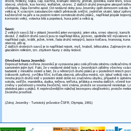
drozdi, hrdličky, sojka, čáp, kachna, krahujec obecný, jestřáb, poštolka, káně lesní, sova
obecný, ořešník, kos horský, ledňáček, skorec. Z dalších druhů jmenujme alespoň tetřeva
včelojeda, čápa černého apod. Od nedávné doby jsou Jeseníky opět domovem sokola. Hn
velká aj. K vzácným zatoulancům náleží pěnkavák sněžní, zedníček skalní, labuť zpěvná
každoročně na jaře a na podzim kolem osmdesáti druhů ptáků., například jespák bojovný, 
kormorán velký, volavka bílá a popelavá, husa polní a velká aj.
Savci:
Z velkých savců žijí v oblasti Jeseníků jelen evropský, jelen sika, srnec obecný, kamzík
divoké. Z dalších druhů savců jsou to například liška, jezevec, ojediněle též mývalovec k
například zajíc, králík, ježek, krtek, řada druhů netopýrů, lasice kolčava, hranostaj, kuna
obecná, plši aj.
Z dalších drobných savců je to například rejsek, myš, hraboš, bělozubka. Zajímavým dr
glaciálním reliktem, tzn. zbytkem fauny z doby ledové.
Ohrožená fauna Jeseníků:
Doposud bohatá zvířena Jeseníků je vystavena jako celá příroda silnému civilizačnímu tla
samotném jejím bytí. Fakt, že v nedávné době byly v Jeseníkách zjištěny všechny vzácn
badatelé z minulého století a fakt, že u některých druhů ptáků je v posledních letech po
(rákosník zpěvný, cvrčilka říční, kvíčala obecná, pěvuška modrá, výr, labuť velká) nás 
mnoha jiných druhů totiž v poslední době došlo ke značnému úbytku, případně k úplnému
sokola, ostříže, mandelíka, dudka, tetřeva, tetřívka, jeřábka a mnoha dalších, včetně kor
změny v početnosti u mnoha živočichů, není známa, protože se soustavně nesleduje. Lz
obdobná jako u ptáků. K nejohroženějším náležejí bezesporu obojživelníci, protože meliora
životního prostředí.
(Zdroj: Jeseníky - Turistický průvodce ČSFR, Olympia, 1991)