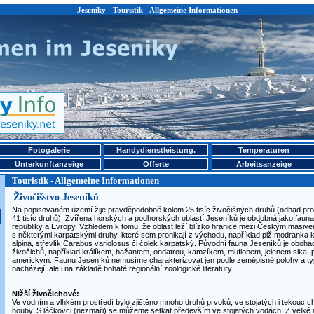
Jeseniky - Touristik - Allgemeine Informationen
Fotogalerie
Handydienstleistung.
Temperaturen
Unterkunftanzeige
Offerte
Arbeitsanzeige
Touristik - Allgemeine Informationen
Živočišstvo Jeseníků
Na popisovaném území žije pravděpodobně kolem 25 tisíc živočišných druhů (odhad pro 
41 tisíc druhů). Zvířena horských a podhorských oblastí Jeseníků je obdobná jako fauna
republiky a Evropy. Vzhledem k tomu, že oblast leží blízko hranice mezi Českým masive
s některými karpatskými druhy, které sem pronikají z východu, například plž modranka 
alpina, střevlík Carabus variolosus či čolek karpatský. Původní fauna Jeseníků je oboh
živočichů, například králíkem, bažantem, ondatrou, kamzíkem, muflonem, jelenem sika
americkým. Faunu Jeseníků nemusíme charakterizovat jen podle zeměpisné polohy a typ
nacházejí, ale i na základě bohaté regionální zoologické literatury.
Nižší živočichové:
Ve vodním a vlhkém prostředí bylo zjištěno mnoho druhů prvoků, ve stojatých i tekoucíc
houby. S láčkovci (nezmaři) se můžeme setkat především ve stojatých vodách. Z velké