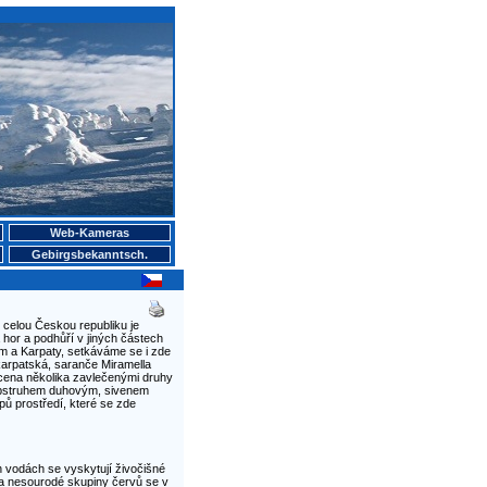
Web-Kameras
Gebirgsbekanntsch.
celou Českou republiku je
 hor a podhůří v jiných částech
m a Karpaty, setkáváme se i zde
karpatská, saranče Miramella
acena několika zavlečenými druhy
, pstruhem duhovým, sivenem
ů prostředí, které se zde
h vodách se vyskytují živočišné
 a nesourodé skupiny červů se v