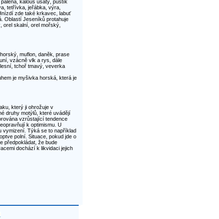
 pálená, kalous ušatý, puštík
, tetřívka, jeřábka, výra,
ízdí zde také krkavec, labuť
. Oblastí Jeseníků protahuje
orel skalní, orel mořský,
 horský, muflon, daněk, prase
uní, vzácně vlk a rys, dále
 lesní, tchoř tmavý, veverka
uhem je myšivka horská, která je
ku, který ji ohrožuje v
é druhy motýlů, které uvádějí
zorována vzrůstající tendence
neopravňují k optimismu. U
 vymizení. Týká se to například
optve polní. Situace, pokud jde o
e předpokládat, že bude
cemi dochází k likvidaci jejich