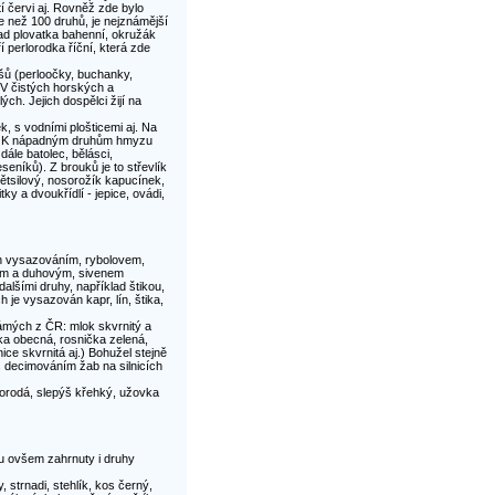
í červi aj. Rovněž zde bylo
 než 100 druhů, je nejznámější
lad plovatka bahenní, okružák
 perlorodka říční, která zde
šů (perloočky, buchanky,
 V čistých horských a
ch. Jejich dospělci žijí na
, s vodními plošticemi aj. Na
aj. K nápadným druhům hmyzu
ále batolec, bělásci,
seníků). Z brouků je to střevlík
větsilový, nosorožík kapucínek,
tky a dvoukřídlí - jepice, ovádi,
ván vysazováním, rybolovem,
ím a duhovým, sivenem
lšími druhy, například štikou,
je vysazován kapr, lín, štika,
ámých z ČR: mlok skvrnitý a
ňka obecná, rosnička zelená,
ce skvrnitá aj.) Bohužel stejně
s decimováním žab na silnicích
vorodá, slepýš křehký, užovka
u ovšem zahrnuty i druhy
 strnadi, stehlík, kos černý,