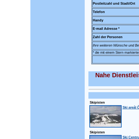
Postleitzahl und Stadt/Ort
Telefon
Handy
E-mail Adresse *
Zahl der Personen
Ihre weiteren Wünsche und B
* die mit einem Stern markiert
Nahe Dienstle
Skipisten
Ski areál
Skipisten
Ski Cent