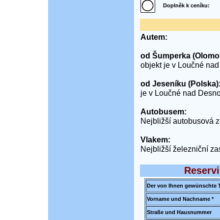
Doplněk k ceníku:
Autem:
od Šumperka (Olomou
objekt je v Loučné nad
od Jeseníku (Polska)
je v Loučné nad Desnou
Autobusem:
Nejbližší autobusová 
Vlakem:
Nejbližší železniční z
Reservi
Der von Ihnen gewünschte T
Vorname und Nachname *
Straße und Hausnummer