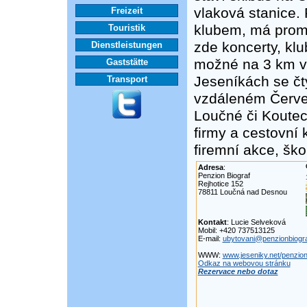
vlaková stanice.
Freizeit
klubem, má promít
Touristik
zde koncerty, klu
Dienstleistungen
možné na 3 km v
Gaststätte
Jeseníkách se č
Transport
vzdáleném Červe
Loučné či Koute
firmy a cestovní 
firemní akce, šk
Adresa
:
Penzion Biograf
Rejhotice 152
78811 Loučná nad Desnou
Kontakt
: Lucie Selveková
Mobil: +420 737513125
E-mail:
ubytovani@penzionbiogra
WWW:
www.jeseniky.net/penzion
Odkaz na webovou stránku
Rezervace nebo dotaz