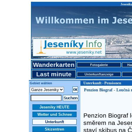
Jesenik
Wanderkarten
Fotogalerie
Ha
Last minute
Unterkunftanzeige
Unterkunft - Pensionen
Gebiet wählen
Penzion Biograf - Loučná
Jeseniky HEUTE
Penzion Biograf 
Wetter und Schnee
směrem na Jesen
Unterkunft
staví skibus na 
Skizentren