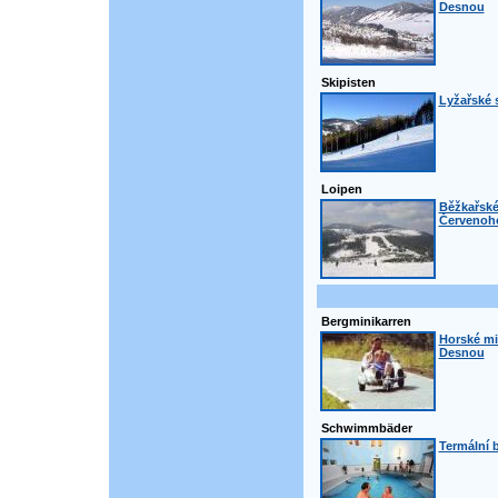
Desnou
Skipisten
Lyžařské 
Loipen
Běžkařské
Červenoho
Bergminikarren
Horské mi
Desnou
Schwimmbäder
Termální 