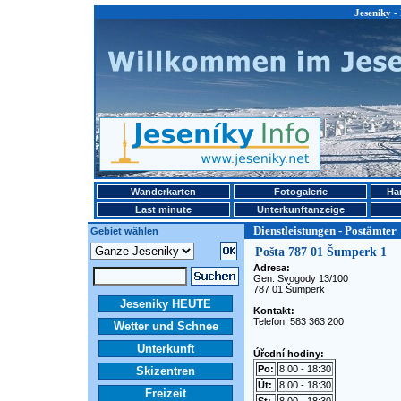
Jeseniky -
Wanderkarten
Fotogalerie
Ha
Last minute
Unterkunftanzeige
Dienstleistungen - Postämter
Gebiet wählen
Pošta 787 01 Šumperk 1
Adresa:
Gen. Svogody 13/100
787 01 Šumperk
Jeseniky HEUTE
Kontakt:
Telefon: 583 363 200
Wetter und Schnee
Unterkunft
Úřední hodiny:
Po:
8:00 - 18:30
Skizentren
Út:
8:00 - 18:30
Freizeit