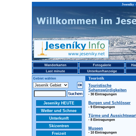
Jeseniky 
Wanderkarten
Fotogalerie
Ha
Last minute
Unterkunftanzeige
Touristik
Gebiet wählen
Touristische
Sehenswürdigkeiten
- 30 Eintragungen
Burgen und Schlösser
Jeseniky HEUTE
- 9 Eintragungen
Wetter und Schnee
Türme und Aussichtswar
Unterkunft
- 8 Eintragungen
Skizentren
Museen
- 10 Eintragungen
Freizeit