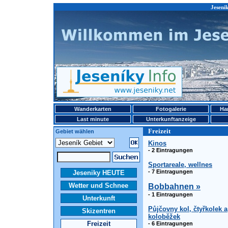
Jeseni
Wanderkarten
Fotogalerie
Ha
Last minute
Unterkunftanzeige
Freizeit
Gebiet wählen
Kinos
- 2 Eintragungen
Sportareale, wellnes
- 7 Eintragungen
Jeseniky HEUTE
Wetter und Schnee
Bobbahnen »
- 1 Eintragungen
Unterkunft
Půjčovny kol, čtyřkolek a
Skizentren
koloběžek
Freizeit
- 6 Eintragungen