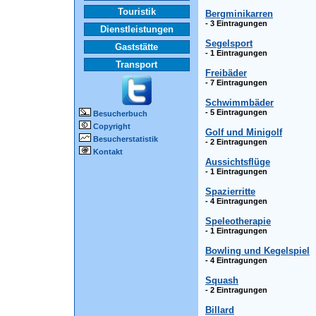
Touristik
Bergminikarren
- 3 Eintragungen
Dienstleistungen
Segelsport
Gaststätte
- 1 Eintragungen
Transport
Freibäder
- 7 Eintragungen
Schwimmbäder
- 5 Eintragungen
Besucherbuch
Copyright
Golf und Minigolf
Besucherstatistik
- 2 Eintragungen
Kontakt
Aussichtsflüge
- 1 Eintragungen
Spazierritte
- 4 Eintragungen
Speleotherapie
- 1 Eintragungen
Bowling und Kegelspiel
- 4 Eintragungen
Squash
- 2 Eintragungen
Billard