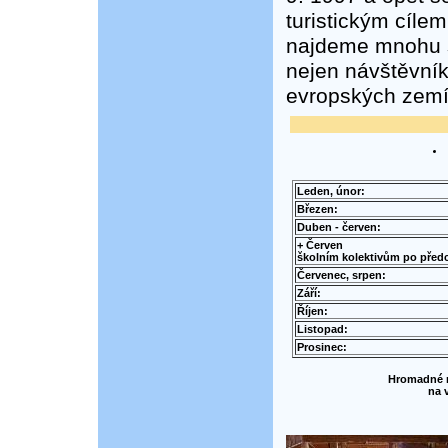
turistickým cíle
najdeme mnohu 
nejen návštěvník
evropských zemí,
Leden, únor:
Březen:
Duben - červen:
+ Červen
školním kolektivům po před
Červenec, srpen:
Září:
Říjen:
Listopad:
Prosinec:
Hromadné n
na 