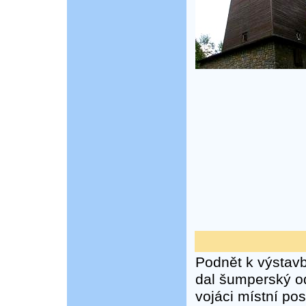
Podnět k výstavb
dal šumperský od
vojáci místní pos