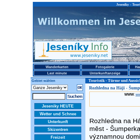
Jeseniky - Tour
Wanderkarten
Fotogalerie
Ha
Last minute
Unterkunftanzeige
Touristik - Türme und Aussic
Gebiet wählen
Rozhledna na Háji - Šump
WWW
:
ww
Jeseniky HEUTE
Wetter und Schnee
Rozhledna na Há
Unterkunft
měst - Šumperka
Skizentren
významnou domin
Freizeit