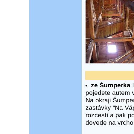
ze Šumperka
I
pojedete autem
Na okraji Šumpe
zastávky "Na Váp
rozcestí a pak p
dovede na vrchol