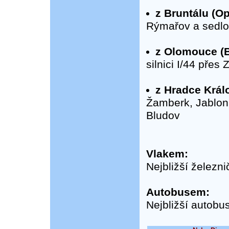
z Bruntálu (Op
Rýmařov a sedlo
z Olomouce (B
silnici I/44 přes
z Hradce Králo
Žamberk, Jablon
Bludov
Vlakem:
Nejbližší železn
Autobusem:
Nejbližší autobu