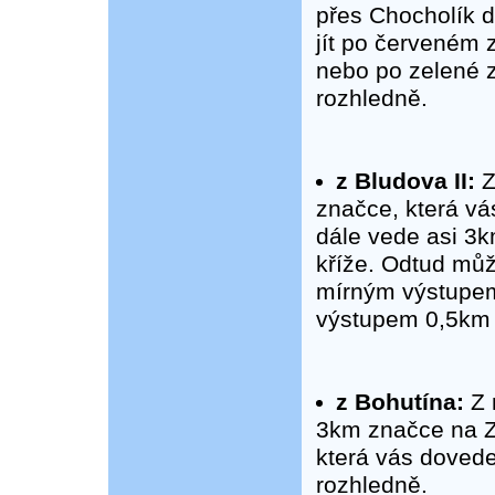
přes Chocholík 
jít po červeném
nebo po zelené 
rozhledně.
z Bludova II:
Z
značce, která v
dále vede asi 3
kříže. Odtud můž
mírným výstupem
výstupem 0,5km 
z Bohutína:
Z 
3km značce na Zl
která vás dovede
rozhledně.