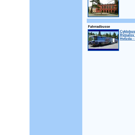
Fahrradbusse
Cyklobus 
Rýmařov 
Hvězda -