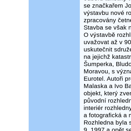
se značkařem Jo
výstavbu nové ro
zpracovány četné
Stavba se však 
O výstavbě rozhl
uvažovat až v 90.
uskutečnit sdruž
na jejichž katast
Šumperka, Blud
Moravou, s význ
Eurotel. Autoři p
Malaska a Ivo Bar
objekt, který zv
původní rozhledn
interiér rozhledn
a fotografická a
Rozhledna byla s
9. 1997 a opět 