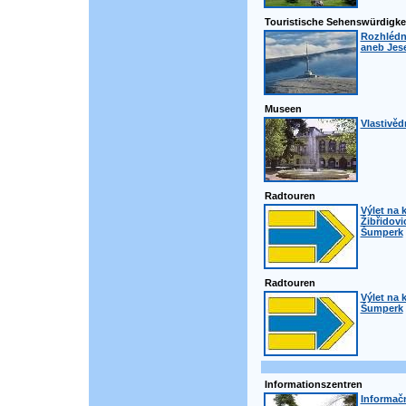
Touristische Sehenswürdigke
Rozhlédn
aneb Jese
Museen
Vlastivě
Radtouren
Výlet na 
Žibřidovi
Šumperk
Radtouren
Výlet na 
Šumperk
Informationszentren
Informač