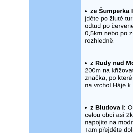
ze Šumperka I
jděte po žluté tu
odtud po červen
0,5km nebo po z
rozhledně.
z Rudy nad M
200m na křižovat
značka, po které
na vrchol Háje k
z Bludova I:
Od
celou obcí asi 2
napojite na mod
Tam přejděte dol