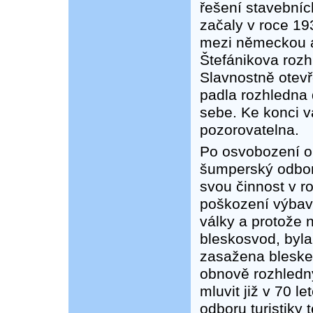
řešení stavebníc
začaly v roce 19
mezi německou a
Štefánikova rozh
Slavnostně otev
padla rozhledna d
sebe. Ke konci v
pozorovatelna.
Po osvobození ob
šumperský odbor
svou činnost v r
poškození výbav
války a protože 
bleskosvod, byla
zasažena bleske
obnově rozhledny
mluvit již v 70 
odboru turistiky