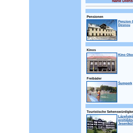
Nahe Diens
Pensionen
Penzion 
Desnou
Kinos
Kino Oko
Freibäder
Šumperk
Touristische Sehenswürdigke
Lázeňský 
prohlédno
Jeseníků