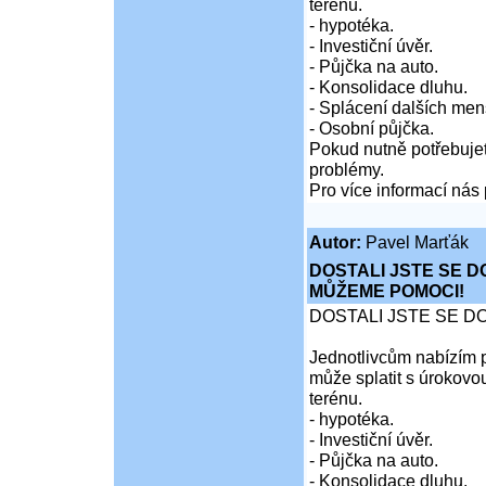
terénu.
- hypotéka.
- Investiční úvěr.
- Půjčka na auto.
- Konsolidace dluhu.
- Splácení dalších men
- Osobní půjčka.
Pokud nutně potřebujet
problémy.
Pro více informací nás 
Autor:
Pavel Marťák
DOSTALI JSTE SE D
MŮŽEME POMOCI!
DOSTALI JSTE SE D
Jednotlivcům nabízím p
může splatit s úrokovo
terénu.
- hypotéka.
- Investiční úvěr.
- Půjčka na auto.
- Konsolidace dluhu.