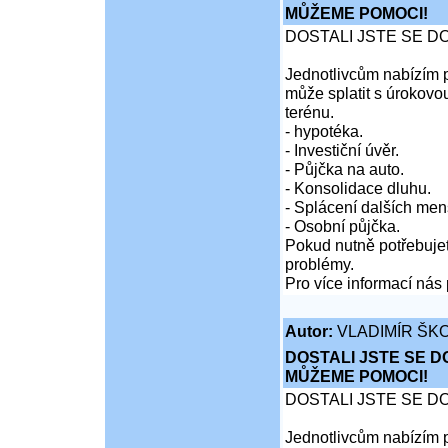
MŮŽEME POMOCI!
DOSTALI JSTE SE D
Jednotlivcům nabízím p
může splatit s úrokovo
terénu.
- hypotéka.
- Investiční úvěr.
- Půjčka na auto.
- Konsolidace dluhu.
- Splácení dalších men
- Osobní půjčka.
Pokud nutně potřebujet
problémy.
Pro více informací nás 
Autor:
VLADIMÍR ŠKO
DOSTALI JSTE SE D
MŮŽEME POMOCI!
DOSTALI JSTE SE D
Jednotlivcům nabízím p