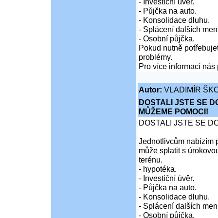
- Investiční úvěr.
- Půjčka na auto.
- Konsolidace dluhu.
- Splácení dalších men
- Osobní půjčka.
Pokud nutně potřebujet
problémy.
Pro více informací nás 
Autor:
VLADIMÍR ŠKO
DOSTALI JSTE SE D
MŮŽEME POMOCI!
DOSTALI JSTE SE D
Jednotlivcům nabízím p
může splatit s úrokovo
terénu.
- hypotéka.
- Investiční úvěr.
- Půjčka na auto.
- Konsolidace dluhu.
- Splácení dalších men
- Osobní půjčka.