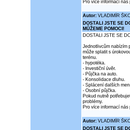
Pro více informací nás 
Autor:
VLADIMÍR ŠKO
DOSTALI JSTE SE D
MŮŽEME POMOCI!
DOSTALI JSTE SE D
Jednotlivcům nabízím p
může splatit s úrokovo
terénu.
- hypotéka.
- Investiční úvěr.
- Půjčka na auto.
- Konsolidace dluhu.
- Splácení dalších men
- Osobní půjčka.
Pokud nutně potřebujet
problémy.
Pro více informací nás 
Autor:
VLADIMÍR ŠKO
DOSTALI JSTE SE D