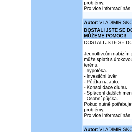
problémy.
Pro více informací nás 
Autor:
VLADIMÍR ŠKO
DOSTALI JSTE SE D
MŮŽEME POMOCI!
DOSTALI JSTE SE D
Jednotlivcům nabízím p
může splatit s úrokovo
terénu.
- hypotéka.
- Investiční úvěr.
- Půjčka na auto.
- Konsolidace dluhu.
- Splácení dalších men
- Osobní půjčka.
Pokud nutně potřebujet
problémy.
Pro více informací nás 
Autor:
VLADIMÍR ŠKO