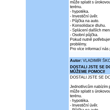
může splatit s úrokovo
terénu.
- hypotéka.
- Investiční úvěr.
- Půjčka na auto.
- Konsolidace dluhu.
- Splácení dalších men
- Osobní půjčka.
Pokud nutně potřebujet
problémy.
Pro více informací nás 
Autor:
VLADIMÍR ŠKO
DOSTALI JSTE SE D
MŮŽEME POMOCI!
DOSTALI JSTE SE D
Jednotlivcům nabízím p
může splatit s úrokovo
terénu.
- hypotéka.
- Investiční úvěr.
- Půjčka na auto.