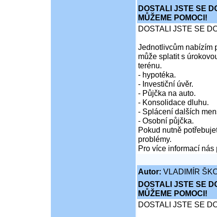
DOSTALI JSTE SE D
MŮŽEME POMOCI!
DOSTALI JSTE SE D
Jednotlivcům nabízím p
může splatit s úrokovo
terénu.
- hypotéka.
- Investiční úvěr.
- Půjčka na auto.
- Konsolidace dluhu.
- Splácení dalších men
- Osobní půjčka.
Pokud nutně potřebujet
problémy.
Pro více informací nás 
Autor:
VLADIMÍR ŠKO
DOSTALI JSTE SE D
MŮŽEME POMOCI!
DOSTALI JSTE SE D