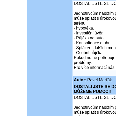
DOSTALI JSTE SE D
Jednotlivcům nabízím p
může splatit s úrokovo
terénu.
- hypotéka.
- Investiční úvěr.
- Půjčka na auto.
- Konsolidace dluhu.
- Splácení dalších men
- Osobní půjčka.
Pokud nutně potřebujet
problémy.
Pro více informací nás 
Autor:
Pavel Marťák
DOSTALI JSTE SE D
MŮŽEME POMOCI!
DOSTALI JSTE SE D
Jednotlivcům nabízím p
může splatit s úrokovo