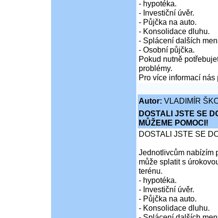
- hypotéka.
- Investiční úvěr.
- Půjčka na auto.
- Konsolidace dluhu.
- Splácení dalších men
- Osobní půjčka.
Pokud nutně potřebujet
problémy.
Pro více informací nás 
Autor:
VLADIMÍR ŠKO
DOSTALI JSTE SE D
MŮŽEME POMOCI!
DOSTALI JSTE SE D
Jednotlivcům nabízím p
může splatit s úrokovo
terénu.
- hypotéka.
- Investiční úvěr.
- Půjčka na auto.
- Konsolidace dluhu.
- Splácení dalších men