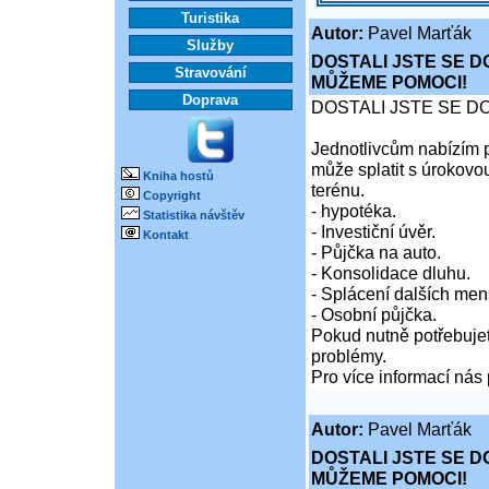
Turistika
Autor:
Pavel Marťák
Služby
DOSTALI JSTE SE D
Stravování
MŮŽEME POMOCI!
Doprava
DOSTALI JSTE SE D
Jednotlivcům nabízím p
může splatit s úrokovo
Kniha hostů
terénu.
Copyright
- hypotéka.
Statistika návštěv
- Investiční úvěr.
Kontakt
- Půjčka na auto.
- Konsolidace dluhu.
- Splácení dalších men
- Osobní půjčka.
Pokud nutně potřebujet
problémy.
Pro více informací nás 
Autor:
Pavel Marťák
DOSTALI JSTE SE D
MŮŽEME POMOCI!