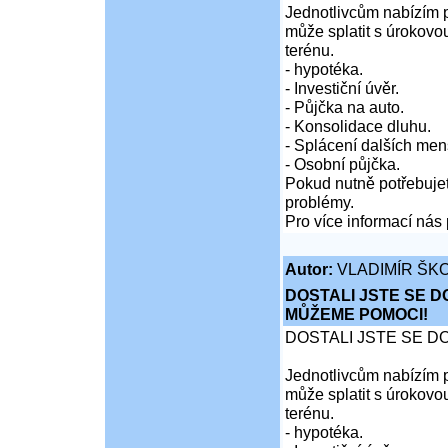
Jednotlivcům nabízím p
může splatit s úrokovo
terénu.
- hypotéka.
- Investiční úvěr.
- Půjčka na auto.
- Konsolidace dluhu.
- Splácení dalších men
- Osobní půjčka.
Pokud nutně potřebujet
problémy.
Pro více informací nás 
Autor:
VLADIMÍR ŠKO
DOSTALI JSTE SE D
MŮŽEME POMOCI!
DOSTALI JSTE SE D
Jednotlivcům nabízím p
může splatit s úrokovo
terénu.
- hypotéka.