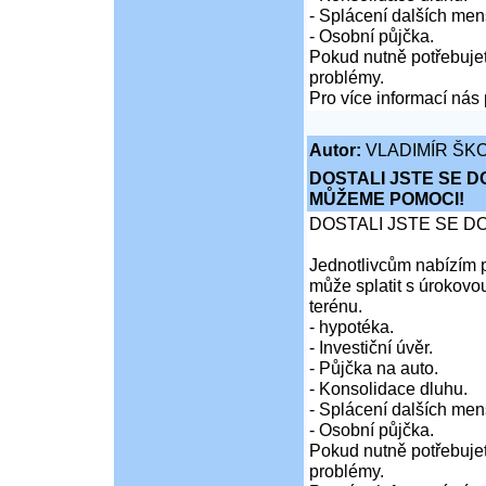
- Splácení dalších men
- Osobní půjčka.
Pokud nutně potřebujet
problémy.
Pro více informací nás 
Autor:
VLADIMÍR ŠKO
DOSTALI JSTE SE D
MŮŽEME POMOCI!
DOSTALI JSTE SE D
Jednotlivcům nabízím p
může splatit s úrokovo
terénu.
- hypotéka.
- Investiční úvěr.
- Půjčka na auto.
- Konsolidace dluhu.
- Splácení dalších men
- Osobní půjčka.
Pokud nutně potřebujet
problémy.