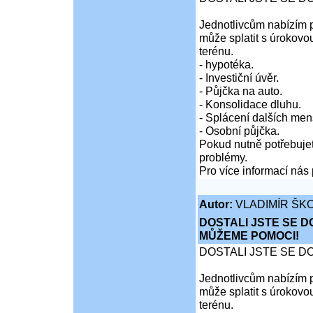
Jednotlivcům nabízím p
může splatit s úrokovo
terénu.
- hypotéka.
- Investiční úvěr.
- Půjčka na auto.
- Konsolidace dluhu.
- Splácení dalších men
- Osobní půjčka.
Pokud nutně potřebujet
problémy.
Pro více informací nás 
Autor:
VLADIMÍR ŠKO
DOSTALI JSTE SE D
MŮŽEME POMOCI!
DOSTALI JSTE SE D
Jednotlivcům nabízím p
může splatit s úrokovo
terénu.