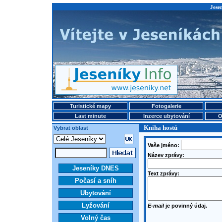
Jese
Turistické mapy
Fotogalerie
Last minute
Inzerce ubytování
O
Kniha hostů
Vybrat oblast
Vaše jméno:
Název zprávy:
Jeseníky DNES
Text zprávy:
Počasí a sníh
Ubytování
Lyžování
E-mail
je povinný údaj.
Volný čas