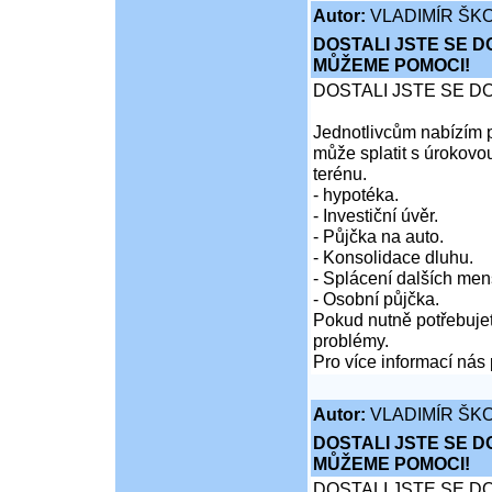
Autor:
VLADIMÍR ŠKO
DOSTALI JSTE SE D
MŮŽEME POMOCI!
DOSTALI JSTE SE D
Jednotlivcům nabízím p
může splatit s úrokovo
terénu.
- hypotéka.
- Investiční úvěr.
- Půjčka na auto.
- Konsolidace dluhu.
- Splácení dalších men
- Osobní půjčka.
Pokud nutně potřebujet
problémy.
Pro více informací nás 
Autor:
VLADIMÍR ŠKO
DOSTALI JSTE SE D
MŮŽEME POMOCI!
DOSTALI JSTE SE D