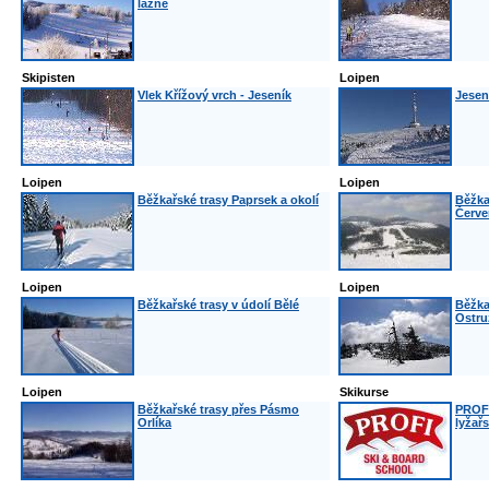
lázně
Skipisten
Loipen
Vlek Křížový vrch - Jeseník
Jesen
Loipen
Loipen
Běžkařské trasy Paprsek a okolí
Běžka
Červe
Loipen
Loipen
Běžkařské trasy v údolí Bělé
Běžka
Ostru
Loipen
Skikurse
Běžkařské trasy přes Pásmo
PROF
Orlíka
lyžař