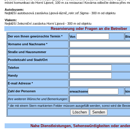
místní komunikaci do Horní Lipové, 100 m za restaurací Kovárna odbočte doleva přes m
Autobusem:
Nejbližší autobusová zastávka
Lipová-lázně,,rekr.stř.Sigma
- 300 m od objektu
Vlakem:
Nejbližší železniční zastávka
Horní Lipová
- 300 m od objektu
Reservierung oder Fragen an die Betreiber
Der von Ihnen gewünschte Termin *
Von
Bi
Vorname und Nachname *
Straße und Hausnummer
Postleitzahl und Stadt/Ort
Telefon
Handy
E-mail Adresse *
Zahl der Personen
erwachsene
ki
Ihre weiteren Wünsche und Bemerkungen:
* die mit einem Stern markierten Felder müssen ausgefüllt werden, sonst wird die Bestel
Nahe Dienstleistungen, Sehenswürdigkeiten oder ander