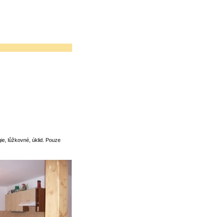
e, lůžkovné, úklid. Pouze