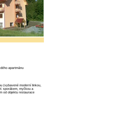
ždého apartmánu
 (vybavené moderní linkou,
 el. sporákem, myčkou a
 od objektu restaurace