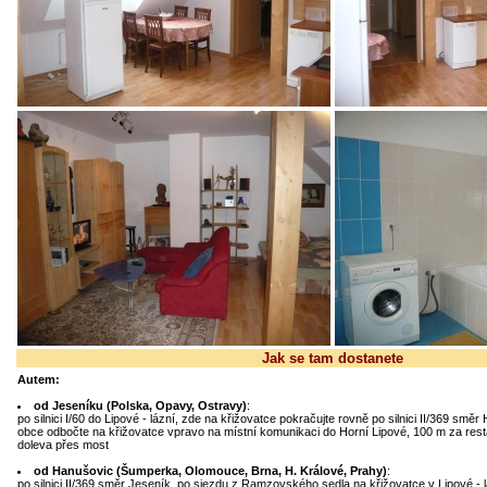
Jak se tam dostanete
Autem:
od Jeseníku (Polska, Opavy, Ostravy)
:
po silnici I/60 do Lipové - lázní, zde na křižovatce pokračujte rovně po silnici II/369 sm
obce odbočte na křižovatce vpravo na místní komunikaci do Horní Lipové, 100 m za res
doleva přes most
od Hanušovic (Šumperka, Olomouce, Brna, H. Králové, Prahy)
:
po silnici II/369 směr Jeseník, po sjezdu z Ramzovského sedla na křižovatce v Lipové - 