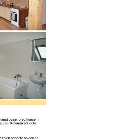
ěr Hanušovice, před koncem
taurací Kovárna odbočte
lázních odbočte doleva na