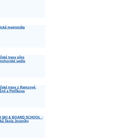
ická magistrála
řské trasy přes
nohorské sedlo
řské trasy z Ramzové,
žné a Petříkova
I SKI & BOARD SCHOOL -
ská škola Jeseníky