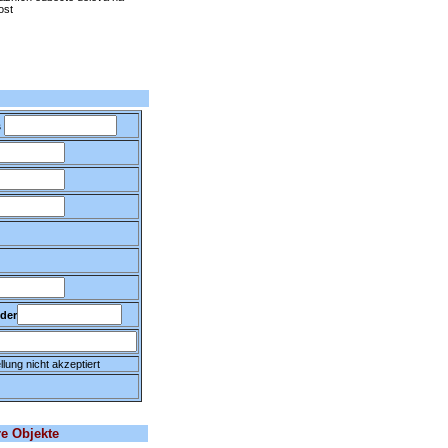
ost
s
nder
lung nicht akzeptiert
e Objekte