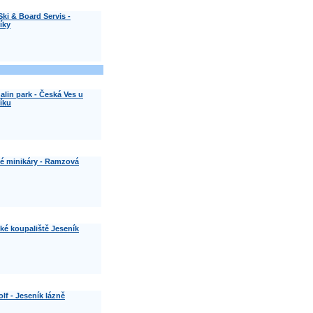
Ski & Board Servis -
íky
alin park - Česká Ves u
íku
é minikáry - Ramzová
ké koupaliště Jeseník
lf - Jeseník lázně