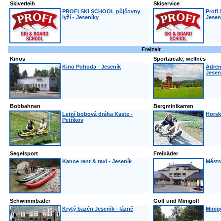
Skiverleih
Skiservice
PROFI SKI SCHOOL půjčovny
Profi 
lyží - Jeseníky
Jesen
Freizeit
Kinos
Sportareale, wellnes
Kino Pohoda - Jeseník
Adren
Jesen
Bobbahnen
Bergminikarren
Letní bobová dráha Kaste -
Horsk
Petříkov
Segelsport
Freibäder
Kanoe rent & taxi - Jeseník
Městs
Schwimmbäder
Golf und Minigolf
Krytý bazén Jeseník - lázně
Minigo