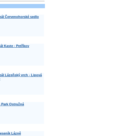
reál Červenohorské sedlo
ál Kaste - Petříkov
reál Lázeňský vrch - Lipová
ě
 Park Ostružná
Jeseník Lázně