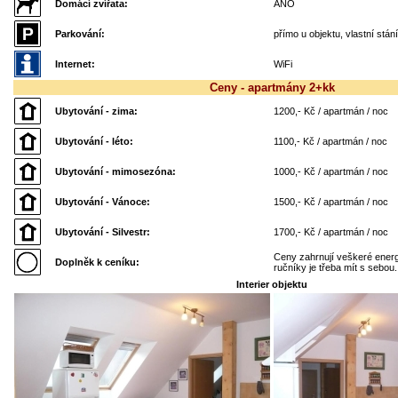
Domácí zvířata:
ANO
Parkování:
přímo u objektu, vlastní stání
Internet:
WiFi
Ceny - apartmány 2+kk
Ubytování - zima:
1200,- Kč / apartmán / noc
Ubytování - léto:
1100,- Kč / apartmán / noc
Ubytování - mimosezóna:
1000,- Kč / apartmán / noc
Ubytování - Vánoce:
1500,- Kč / apartmán / noc
Ubytování - Silvestr:
1700,- Kč / apartmán / noc
Ceny zahrnují veškeré energi
Doplněk k ceníku:
ručníky je třeba mít s sebou.
Interier objektu