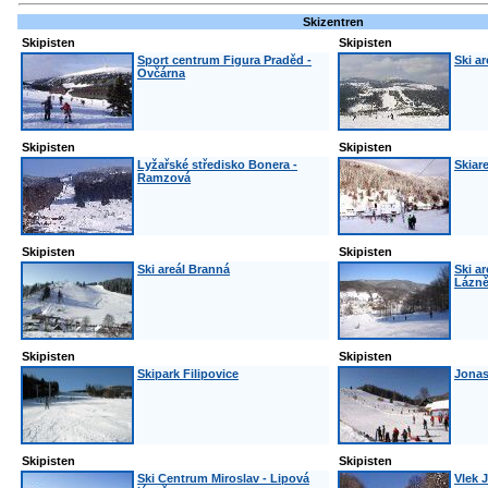
Skizentren
Skipisten
Skipisten
Sport centrum Figura Praděd -
Ski a
Ovčárna
Skipisten
Skipisten
Lyžařské středisko Bonera -
Skiare
Ramzová
Skipisten
Skipisten
Ski areál Branná
Ski a
Lázn
Skipisten
Skipisten
Skipark Filipovice
Jonas
Skipisten
Skipisten
Ski Centrum Miroslav - Lipová
Vlek 