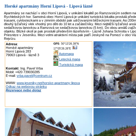
Horské apartmány Horní Lipová - Lipová lázně
Apartmány se nachází v obci Horní Lipová, v unikátní lokalitě po Ramzovským sedlem na
Rychlebských hor. Samotná obec Horní Lipová je unikátní turistická lokalita proslulá pře
trasami, cyklostezkami a v zimním období pak udržovanými běžeckými trasami. Asi 200m
dlouhý lyžařský vlek vhodný pro děti do 10 let a začátečníky. Mezi nejbližší lyžařské areá
sedačkovou lanovkou a Ramzová se sedačkovou lanovkou (5 km). Do obou areálů zajíždí 
objektu. Blízké okolí je pak proslulé především lázeňstvím - Lázně Johana Schrotta v Lip
Priesnitze v Jeseníku. Mezi velmi atraktivní místa pak patří Jeskyně na Pomezí v obci 
Rejvízu.
Adresa
:
GPS
: 50°13'26.39"N
Horské apartmány
17°05'26.26"E
Horní Lipová 283
Automapa
79063 Lipová - lázně 3
Letecká mapa
Turistická mapa
Kontakt
: Ing. Pavel Vrba
Mobil: +420 739030285
E-mail:
vrba.pavel@centrum.cz
WWW:
www.jeseniky.net/horske-apartmany-lipova
Odkaz na webovou stránku
Rezervace nebo dotaz