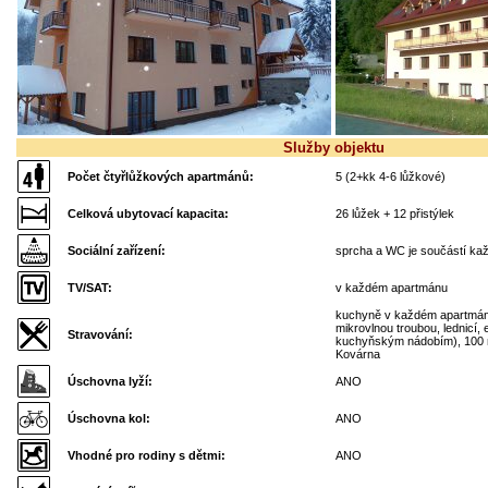
Služby objektu
Počet čtyřlůžkových apartmánů:
5 (2+kk 4-6 lůžkové)
Celková ubytovací kapacita:
26 lůžek + 12 přistýlek
Sociální zařízení:
sprcha a WC je součástí ka
TV/SAT:
v každém apartmánu
kuchyně v každém apartmánu
mikrovlnou troubou, lednicí,
Stravování:
kuchyňským nádobím), 100 m
Kovárna
Úschovna lyží:
ANO
Úschovna kol:
ANO
Vhodné pro rodiny s dětmi:
ANO