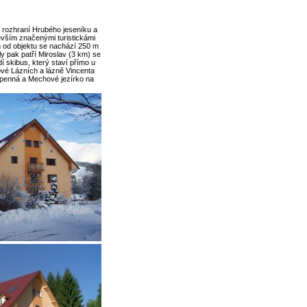
 rozhraní Hrubého jeseníku a
devším značenými turistickámi
 od objektu se nachází 250 m
ly pak patří Miroslav (3 km) se
skibus, který staví přímo u
ové Lázních a lázně Vincenta
Vápenná a Mechové jezírko na