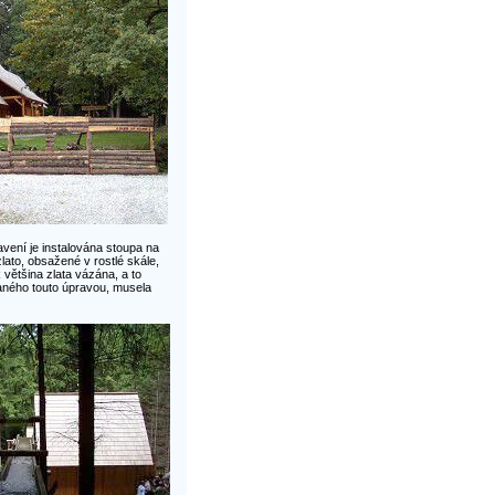
avení je instalována stoupa na
ato, obsažené v rostlé skále,
většina zlata vázána, a to
aného touto úpravou, musela