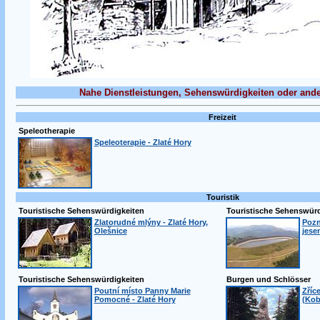
Nahe Dienstleistungen, Sehenswürdigkeiten oder ande
Freizeit
Speleotherapie
Speleoterapie - Zlaté Hory
Touristik
Touristische Sehenswürdigkeiten
Touristische Sehenswürd
Zlatorudné mlýny - Zlaté Hory,
Pozn
Olešnice
jese
Touristische Sehenswürdigkeiten
Burgen und Schlösser
Poutní místo Panny Marie
Zříc
Pomocné - Zlaté Hory
(Kob