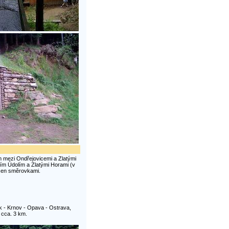
m mezi Ondřejovicemi a Zlatými
ním Údolím a Zlatými Horami (v
ačen směrovkami.
k - Krnov - Opava - Ostrava,
 cca. 3 km.