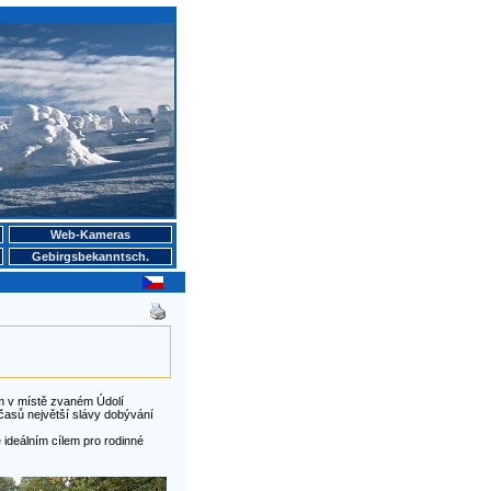
Web-Kameras
Gebirgsbekanntsch.
ám v místě zvaném Údolí
 časů největší slávy dobývání
 ideálním cílem pro rodinné