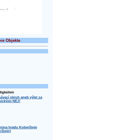
re Objekte
igkeiten
ávací okruh aneb výlet za
nickými NEJ!
enina hradu Koberštejn
rštejn)