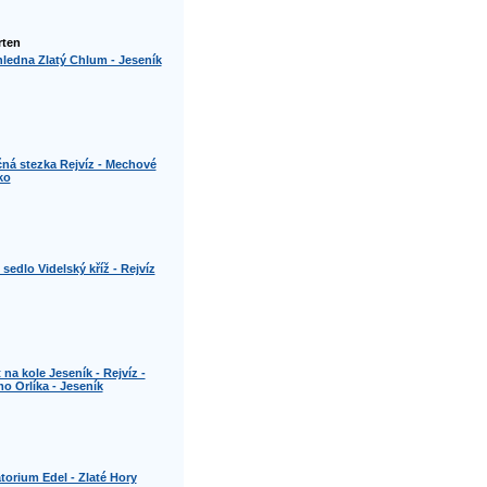
rten
ledna Zlatý Chlum - Jeseník
ná stezka Rejvíz - Mechové
ko
 sedlo Videlský kříž - Rejvíz
 na kole Jeseník - Rejvíz -
o Orlíka - Jeseník
torium Edel - Zlaté Hory