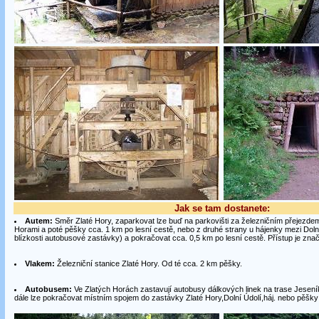
Jak se tam dostanete:
Autem:
Směr Zlaté Hory, zaparkovat lze buď na parkovišti za železničním přejezde
Horami a poté pěšky cca. 1 km po lesní cestě, nebo z druhé strany u hájenky mezi Dol
blízkosti autobusové zastávky) a pokračovat cca. 0,5 km po lesní cestě. Přístup je zn
Vlakem:
Železniční stanice Zlaté Hory. Od té cca. 2 km pěšky.
Autobusem:
Ve Zlatých Horách zastavují autobusy dálkových linek na trase Jesení
dále lze pokračovat místním spojem do zastávky Zlaté Hory,Dolní Údolí,háj. nebo pěšky