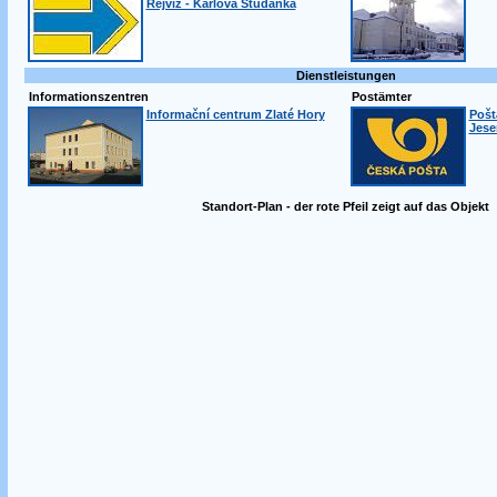
Rejvíz - Karlova Studánka
Dienstleistungen
Informationszentren
Postämter
Informační centrum Zlaté Hory
Pošt
Jese
Standort-Plan - der rote Pfeil zeigt auf das Objekt