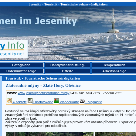
Jeseniky - Touristik - Touristische Sehenswürdigkeiten
Fotogalerie
Handydienstleistung.
Temperaturen
Unterkunftanzeige
Offerte
Arbeitsanzeige
Touristik - Touristische Sehenswürdigkeiten
Zlatorudné mlýny - Zlaté Hory, Olešnice
WWW
:
www.jeseniky.net/zlatorudne-mlyny
GPS
: 50°15'04.71"N 17°22'00.25"E
Autokarte
Ortofotokarte
Wanderkarte
Fotogalerie
Postupně se rozšiřující středověký hornický skanzen na řece Olešnici u Zlatých Hor v
ztracených štol nabídne k prohlídce repliku dobových zlatorudných mlýnů ze 14. století,
zlata ve zdejším kraji.
Zařízení a exponáty jsou plně funkční a jejich provoz vám obsluha předvede. Expozice je
výlety, v místě je vybavení pro odpočinek.