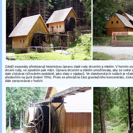
Zdejší exponáty představují historickou úpravu zlaté rudy drcením a mletím. V horním st
drcení rudy, ve spodním pak mlýn. Úprava drcením a mletím umožňovala, aby se volné zl
dalo získávat rýžováním podobně, jako zlato z náplavů. Ve zlatohorských rudách je však 
především na pyrit (kolem 70%). Proto se převážná část gravitačního koncentrátu, získ
dále zpracovávat v hutích.