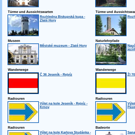
Türme und Aussichtswarten
Türme und Aussichtswa
Rozhledna Biskupská kupa -
Rozh
Zlaté Hory
Museen
Naturlehrpfade
Městské muzeum - Zlaté Hory
Nauč
jezír
Wanderwege
Wanderwege
Č 36 Jeseník - Rejvíz
Žl 70
Radtouren
Radtouren
Výlet na kole Jeseník - Rejvíz -
Výlet
Krnov
Pásm
Radtouren
Badeorte
Výlet na kole Karlova Studánka -
Sana