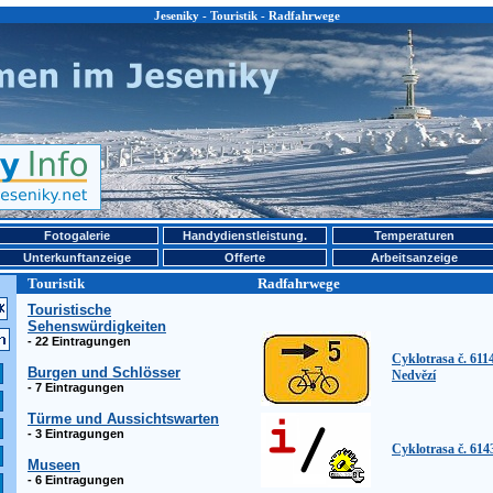
Jeseniky - Touristik - Radfahrwege
Fotogalerie
Handydienstleistung.
Temperaturen
Unterkunftanzeige
Offerte
Arbeitsanzeige
Touristik
Radfahrwege
Touristische
Sehenswürdigkeiten
- 22 Eintragungen
Cyklotrasa č. 6114
Burgen und Schlösser
Nedvězí
- 7 Eintragungen
Türme und Aussichtswarten
- 3 Eintragungen
Cyklotrasa č. 614
Museen
- 6 Eintragungen