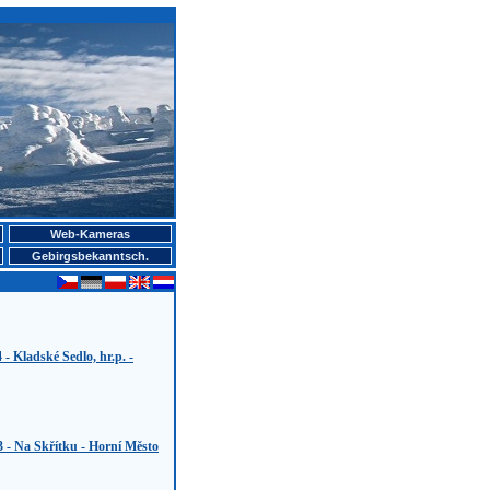
Web-Kameras
Gebirgsbekanntsch.
 - Kladské Sedlo, hr.p. -
3 - Na Skřítku - Horní Město