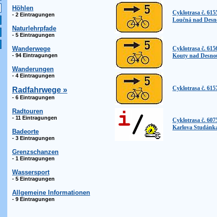
Höhlen
Cyklotrasa č. 615
- 2 Eintragungen
Loučná nad Desn
Naturlehrpfade
- 5 Eintragungen
Wanderwege
Cyklotrasa č. 615
- 94 Eintragungen
Kouty nad Desno
Wanderungen
- 4 Eintragungen
Cyklotrasa č. 615
Radfahrwege »
- 6 Eintragungen
Radtouren
- 11 Eintragungen
Cyklotrasa č. 607
Karlova Studánk
Badeorte
- 3 Eintragungen
Grenzschanzen
- 1 Eintragungen
Wassersport
- 5 Eintragungen
Allgemeine Informationen
- 9 Eintragungen