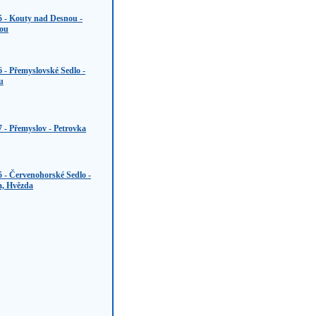
5 - Kouty nad Desnou -
ou
6 - Přemyslovské Sedlo -
u
7 - Přemyslov - Petrovka
5 - Červenohorské Sedlo -
a, Hvězda