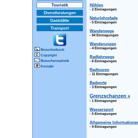
Touristik
Höhlen
- 2 Eintragungen
Dienstleistungen
Naturlehrpfade
Gaststätte
- 5 Eintragungen
Transport
Wanderwege
- 94 Eintragungen
Wanderungen
- 4 Eintragungen
Besucherbuch
Copyright
Radfahrwege
Besucherstatistik
- 6 Eintragungen
Kontakt
Radtouren
- 11 Eintragungen
Badeorte
- 3 Eintragungen
Grenzschanzen »
- 1 Eintragungen
Wassersport
- 5 Eintragungen
Allgemeine Informatione
- 9 Eintragungen