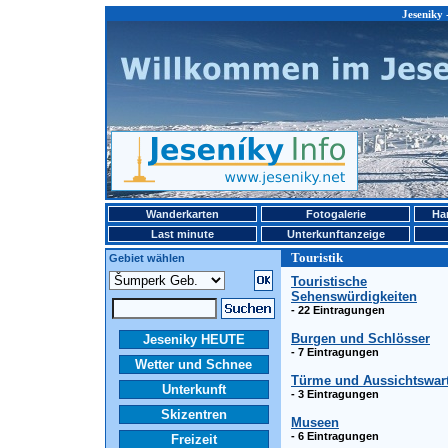
Jeseniky 
Wanderkarten
Fotogalerie
Ha
Last minute
Unterkunftanzeige
Touristik
Gebiet wählen
Touristische
Sehenswürdigkeiten
- 22 Eintragungen
Burgen und Schlösser
Jeseniky HEUTE
- 7 Eintragungen
Wetter und Schnee
Türme und Aussichtswar
Unterkunft
- 3 Eintragungen
Skizentren
Museen
- 6 Eintragungen
Freizeit