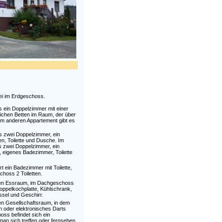
ei im Erdgeschoss.
s ein Doppelzimmer mit einer
lichen Betten im Raum, der über
 Im anderen Appartement gibt es
s zwei Doppelzimmer, ein
n, Toilette und Dusche. Im
s zwei Doppelzimmer, ein
, eigenes Badezimmer, Toilette
 ein Badezimmer mit Toilette,
choss 2 Toiletten.
nen Essraum, im Dachgeschoss
oppelkochplatte, Kühlschrank,
sel und Geschirr.
en Gesellschaftsraum, in dem
 oder elektronisches Darts
ss befindet sich ein
an sich treffen oder fernsehen