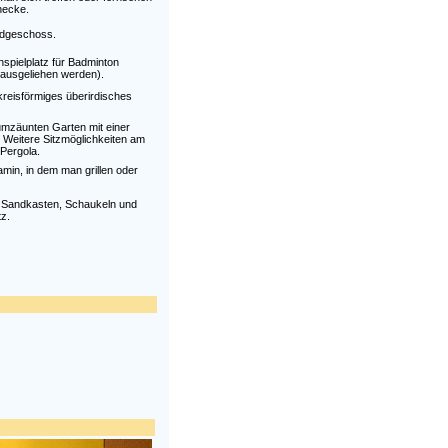
hecke.
rdgeschoss.
spielplatz für Badminton
 ausgeliehen werden).
kreisförmiges überirdisches
umzäunten Garten mit einer
. Weitere Sitzmöglichkeiten am
Pergola.
min, in dem man grillen oder
n Sandkasten, Schaukeln und
z.