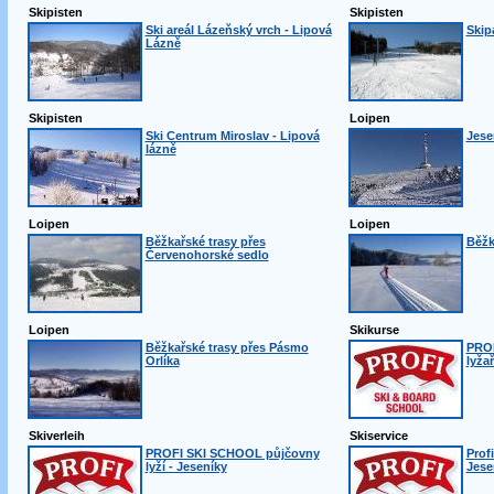
Skipisten
Skipisten
Ski areál Lázeňský vrch - Lipová
Skip
Lázně
Skipisten
Loipen
Ski Centrum Miroslav - Lipová
Jese
lázně
Loipen
Loipen
Běžkařské trasy přes
Běžk
Červenohorské sedlo
Loipen
Skikurse
Běžkařské trasy přes Pásmo
PRO
Orlíka
lyža
Skiverleih
Skiservice
PROFI SKI SCHOOL půjčovny
Profi
lyží - Jeseníky
Jese