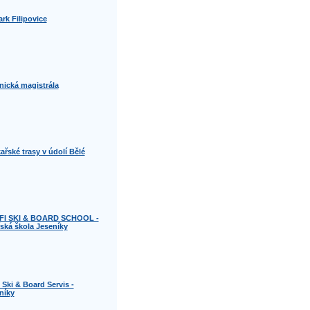
ark Filipovice
nická magistrála
ařské trasy v údolí Bělé
FI SKI & BOARD SCHOOL -
řská škola Jeseníky
 Ski & Board Servis -
níky