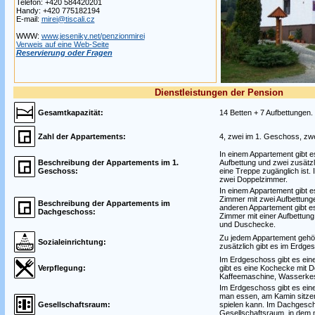
Telefon: +420 584420201
Handy: +420 775182194
E-mail:
mirei@tiscali.cz
WWW:
www.jeseniky.net/penzionmirei
Verweis auf eine Web-Seite
Reservierung oder Fragen
Dienstleistungen der Pension
Gesamtkapazität:
14 Betten + 7 Aufbettungen.
Zahl der Appartements:
4, zwei im 1. Geschoss, zw
In einem Appartement gibt e
Beschreibung der Appartements im 1.
Aufbettung und zwei zusätz
Geschoss:
eine Treppe zugänglich ist.
zwei Doppelzimmer.
In einem Appartement gibt e
Zimmer mit zwei Aufbettunge
Beschreibung der Appartements im
anderen Appartement gibt e
Dachgeschoss:
Zimmer mit einer Aufbettung
und Duschecke.
Zu jedem Appartement gehört
Sozialeinrichtung:
zusätzlich gibt es im Erdges
Im Erdgeschoss gibt es ei
Verpflegung:
gibt es eine Kochecke mit D
Kaffeemaschine, Wasserkes
Im Erdgeschoss gibt es ein
man essen, am Kamin sitzen
Gesellschaftsraum:
spielen kann. Im Dachgescho
Gesellschaftsraum, in dem m