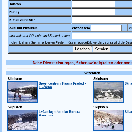
Telefon
Handy
E-mail Adresse *
Zahl der Personen
erwachsene
ki
Ihre weiteren Wünsche und Bemerkungen:
* die mit einem Stern markierten Felder müssen ausgefüllt werden, sonst wird die Beste
Nahe Dienstleistungen, Sehenswürdigkeiten oder ande
Skizentren
Skipisten
Skipisten
Sport centrum Figura Praděd -
Ski 
Ovčárna
Skipisten
Skipisten
Lyžařské středisko Bonera -
Skiar
Ramzová