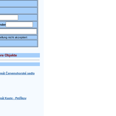
nder
llung nicht akzeptiert
re Objekte
areál Červenohorské sedlo
eál Kaste - Petříkov