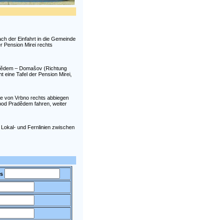
h der Einfahrt in die Gemeinde
r Pension Mirei rechts
adědem – Domašov (Richtung
 eine Tafel der Pension Mirei,
de von Vrbno rechts abbiegen
 pod Pradědem fahren, weiter
 Lokal- und Fernlinien zwischen
s