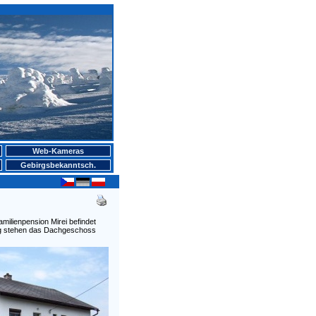
Web-Kameras
Gebirgsbekanntsch.
milienpension Mirei befindet
ung stehen das Dachgeschoss