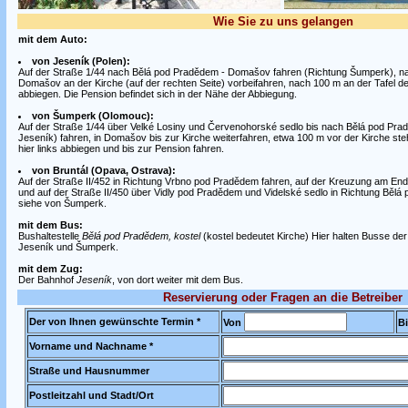
Wie Sie zu uns gelangen
mit dem Auto:
von Jeseník (Polen):
Auf der Straße 1/44 nach Bělá pod Pradědem - Domašov fahren (Richtung Šumperk), nac
Domašov an der Kirche (auf der rechten Seite) vorbeifahren, nach 100 m an der Tafel de
abbiegen. Die Pension befindet sich in der Nähe der Abbiegung.
von Šumperk (Olomouc):
Auf der Straße 1/44 über Velké Losiny und Červenohorské sedlo bis nach Bělá pod Pr
Jeseník) fahren, in Domašov bis zur Kirche weiterfahren, etwa 100 m vor der Kirche steht
hier links abbiegen und bis zur Pension fahren.
von Bruntál (Opava, Ostrava):
Auf der Straße II/452 in Richtung Vrbno pod Pradědem fahren, auf der Kreuzung am En
und auf der Straße II/450 über Vidly pod Pradědem und Videlské sedlo in Richtung Bělá
siehe von Šumperk.
mit dem Bus:
Bushaltestelle
Bělá pod Pradědem, kostel
(kostel bedeutet Kirche) Hier halten Busse der
Jeseník und Šumperk.
mit dem Zug:
Der Bahnhof
Jeseník
, von dort weiter mit dem Bus.
Reservierung oder Fragen an die Betreiber
Der von Ihnen gewünschte Termin *
Von
Bi
Vorname und Nachname *
Straße und Hausnummer
Postleitzahl und Stadt/Ort