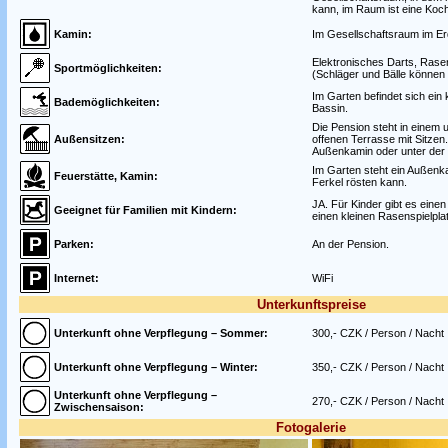
kann, im Raum ist eine Koc
Kamin:
Im Gesellschaftsraum im E
Elektronisches Darts, Rasen
Sportmöglichkeiten:
(Schläger und Bälle können
Im Garten befindet sich ein 
Bademöglichkeiten:
Bassin.
Die Pension steht in einem 
Außensitzen:
offenen Terrasse mit Sitzen
Außenkamin oder unter der 
Im Garten steht ein Außenka
Feuerstätte, Kamin:
Ferkel rösten kann.
JA. Für Kinder gibt es eine
Geeignet für Familien mit Kindern:
einen kleinen Rasenspielplat
Parken:
An der Pension.
Internet:
WiFi
Unterkunftspreise
Unterkunft ohne Verpflegung – Sommer:
300,- CZK / Person / Nacht
Unterkunft ohne Verpflegung – Winter:
350,- CZK / Person / Nacht
Unterkunft ohne Verpflegung –
270,- CZK / Person / Nacht
Zwischensaison:
Fotogalerie