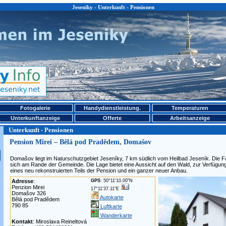
Jeseniky - Unterkunft - Pensionen
Fotogalerie
Handydienstleistung.
Temperaturen
Unterkunftanzeige
Offerte
Arbeitsanzeige
Unterkunft - Pensionen
Pension Mirei – Bělá pod Pradědem, Domašov
Domašov liegt im Naturschutzgebiet Jeseníky, 7 km südlich vom Heilbad Jeseník. Die Fa
sich am Rande der Gemeinde. Die Lage bietet eine Aussicht auf den Wald, zur Verfüg
eines neu rekonstruierten Teils der Pension und ein ganzer neuer Anbau.
Adresse
:
GPS
: 50°11'10.00"N
Penzion Mirei
17°11'37.11"E
Domašov 326
Autokarte
Bělá pod Pradědem
790 85
Luftkarte
Wanderkarte
Kontakt
: Miroslava Reineltová