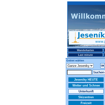
Wanderkarten
Last minute
Gebiet wählen
Jeseniky HEUTE
Wetter und Schnee
Unterkunft
Skizentren
Freizeit