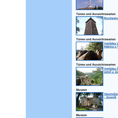
Türme und Aussichtswarten
Rozhledna
Türme und Aussichtswarten
Vyhlídka 
Hábina u 
Türme und Aussichtswarten
Vyhlídka Č
údolí u J
Museen
Vlastivěd
- Jeseník
Museen