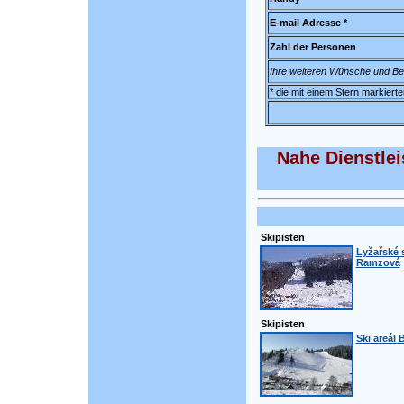
E-mail Adresse *
Zahl der Personen
Ihre weiteren Wünsche und B
* die mit einem Stern markiert
Nahe Dienstle
Skipisten
Lyžařské 
Ramzová
Skipisten
Ski areál 