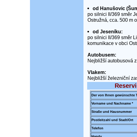
od Hanušovic (Šum
po silnici II/369 směr 
Ostružná, cca. 500 m od
od Jeseníku:
po silnici II/369 směr 
komunikace v obci Ostr
Autobusem:
Nejbližší autobusová 
Vlakem:
Nejbližší železniční z
Reservi
Der von Ihnen gewünschte T
Vorname und Nachname *
Straße und Hausnummer
Postleitzahl und Stadt/Ort
Telefon
Handy