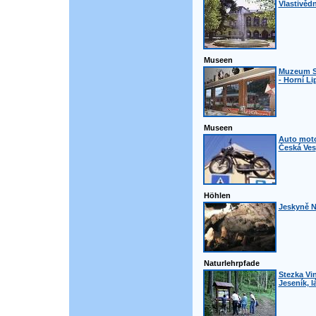
Vlastivě
Museen
Muzeum S
- Horní L
Museen
Auto mot
Česká Ves
Höhlen
Jeskyně N
Naturlehrpfade
Stezka Vin
Jeseník, l