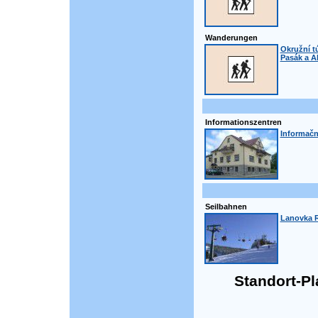
Wanderungen
Okružní t
Pasák a A
Informationszentren
Informačn
Seilbahnen
Lanovka R
Standort-Pla