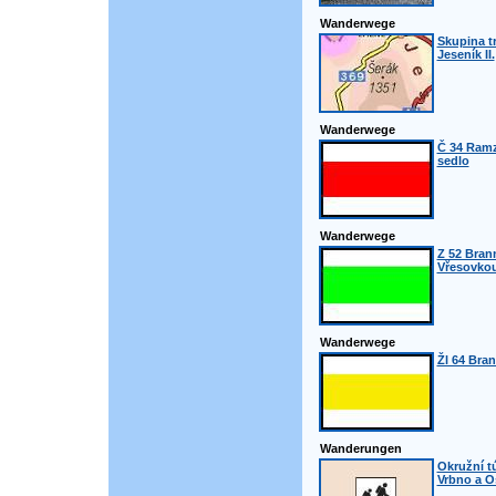
Wanderwege
Skupina t
Jeseník II.
Wanderwege
Č 34 Ramz
sedlo
Wanderwege
Z 52 Bran
Vřesovko
Wanderwege
Žl 64 Bran
Wanderungen
Okružní t
Vrbno a O