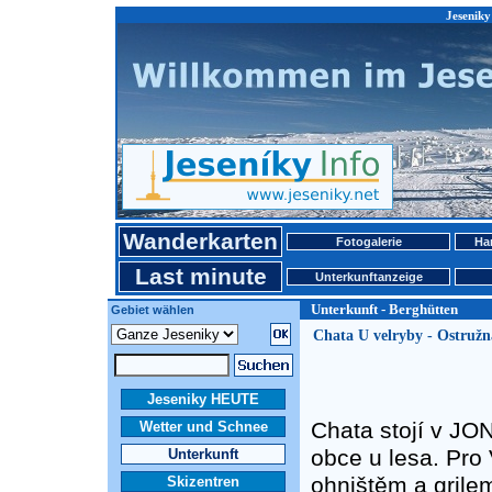
Jeseniky
Wanderkarten
Fotogalerie
Ha
Last minute
Unterkunftanzeige
Unterkunft - Berghütten
Gebiet wählen
Chata U velryby - Ostružn
Jeseniky HEUTE
Chata stojí v JO
Wetter und Schnee
obce u lesa. Pro
Unterkunft
ohništěm a grile
Skizentren