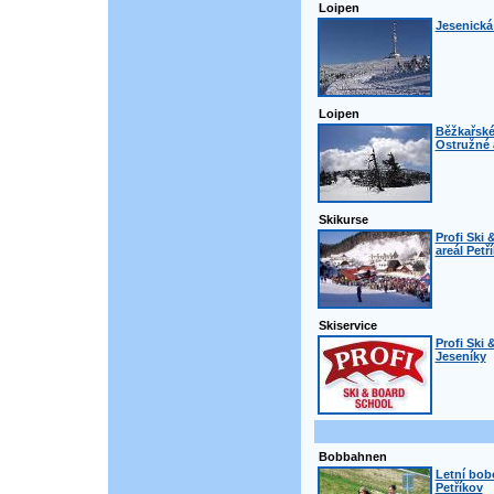
Loipen
Jesenická
Loipen
Běžkařské
Ostružné 
Skikurse
Profi Ski 
areál Petř
Skiservice
Profi Ski 
Jeseníky
Bobbahnen
Letní bob
Petříkov