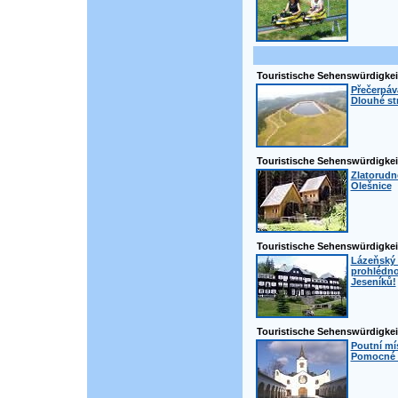
Touristische Sehenswürdigkei
Přečerpáva
Dlouhé st
Touristische Sehenswürdigkei
Zlatorudné
Olešnice
Touristische Sehenswürdigkei
Lázeňský 
prohlédno
Jeseníků!
Touristische Sehenswürdigkei
Poutní mí
Pomocné -