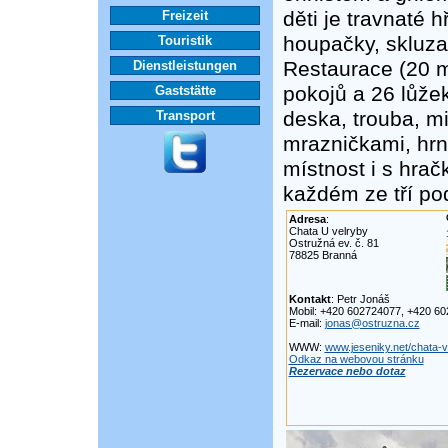
děti je travnaté 
Freizeit
houpačky, skluza
Touristik
Restaurace (20 m
Dienstleistungen
pokojů a 26 lůže
Gaststätte
deska, trouba, mi
Transport
mrazničkami, hrn
místnost i s hrač
každém ze tří pod
Adresa
:
Chata U velryby
Ostružná ev. č. 81
78825 Branná
Kontakt
: Petr Jonáš
Mobil: +420 602724077, +420 6
E-mail:
jonas@ostruzna.cz
WWW:
www.jeseniky.net/chata-v
Odkaz na webovou stránku
Rezervace nebo dotaz